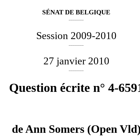
SÉNAT DE BELGIQUE
________
Session 2009-2010
________
27 janvier 2010
________
Question écrite n° 4-659
de
Ann Somers
(Open Vld