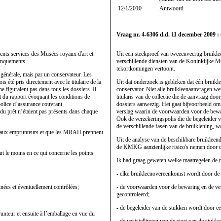
12/1/2010
Antwoord
Vraag nr. 4-6306 d.d. 11 december 2009 : 
rents services des Musées royaux d'art et
Uit een steekproef van tweeënveertig bruikl
manquements.
verschillende diensten van de Koninklijke M
tekortkomingen vertoont.
n générale, mais par un conservateur. Les
s été pris directement avec le titulaire de la
Uit dat onderzoek is gebleken dat één bruik
e figuraient pas dans tous les dossiers. Il
conservator. Niet alle bruikleenaanvragen w
et du rapport évoquant les conditions de
titularis van de collectie die de aanvraag do
 police d’assurance couvrant
dossiers aanwezig. Het gaat bijvoorbeeld om 
du prêt n’étaient pas présents dans chaque
verslag waarin de voorwaarden voor de bewar
Ook de verzekeringspolis die de begeleider v
de verschillende fasen van de bruiklening, wa
ée aux emprunteurs et que les MRAH prennent
Uit de analyse van de beschikbare bruikleen
de KMKG aanzienlijke risico's nemen door de
out le moins en ce qui concerne les points
Ik had graag geweten welke maatregelen de m
- elke bruikleenovereenkomst wordt door de 
nées et éventuellement contrôlées;
- de voorwaarden voor de bewaring en de ve
gecontroleerd;
- de begeleider van de stukken wordt door ee
runteur et ensuite à l’emballage en vue du
- de vaststellingen van de staat van de stuk