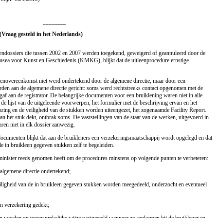
________
(Vraag gesteld in het Nederlands)
eendossiers die tussen 2002 en 2007 werden toegekend, geweigerd of geannuleerd door de
usea voor Kunst en Geschiedenis (KMKG), blijkt dat de uitleenprocedure ernstige
leenovereenkomst niet werd ondertekend door de algemene directie, maar door een
erden aan de algemene directie gericht: soms werd rechtstreeks contact opgenomen met de
orgaf aan de registrator. De belangrijke documenten voor een bruiklening waren niet in alle
de lijst van de uitgeleende voorwerpen, het formulier met de beschrijving ervan en het
ing en de veiligheid van de stukken worden uiteengezet, het zogenaamde Facility Report.
an het stuk dekt, ontbrak soms. De vaststellingen van de staat van de werken, uitgevoerd in
ren niet in elk dossier aanwezig.
documenten blijkt dat aan de bruikleners een verzekeringsmaatschappij wordt opgelegd en dat
 in bruikleen gegeven stukken zelf te begeleiden.
inister reeds genomen heeft om de procedures minstens op volgende punten te verbeteren:
algemene directie ondertekend;
iligheid van de in bruikleen gegeven stukken worden meegedeeld, onderzocht en eventueel
n verzekering gedekt;
ken worden op tegensprekelijke wijze vastgesteld wanneer ze aankomen bij de bruiklener en