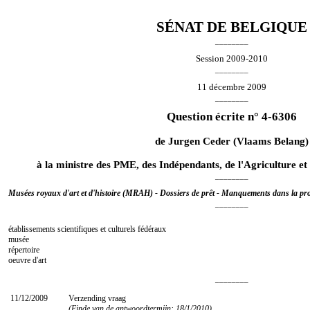
SÉNAT DE BELGIQUE
________
Session 2009-2010
________
11 décembre 2009
________
Question écrite n° 4-6306
de
Jurgen Ceder
(Vlaams Belang)
à la ministre des PME, des Indépendants, de l'Agriculture et d
________
Musées royaux d'art et d'histoire (MRAH) - Dossiers de prêt - Manquements dans la pr
________
établissements scientifiques et culturels fédéraux
musée
répertoire
oeuvre d'art
________
11/12/2009
Verzending vraag
(Einde van de antwoordtermijn: 18/1/2010)