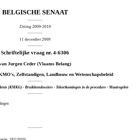
BELGISCHE SENAAT
________
Zitting 2009-2010
________
11 december 2009
________
Schriftelijke vraag nr. 4-6306
van
Jurgen Ceder
(Vlaams Belang)
 KMO's, Zelfstandigen, Landbouw en Wetenschapsbeleid
________
enis (KMKG) - Bruikleendossiers - Tekortkomingen in de procedure - Maatregelen
________
llingen
________
rmijn: 18/1/2010)