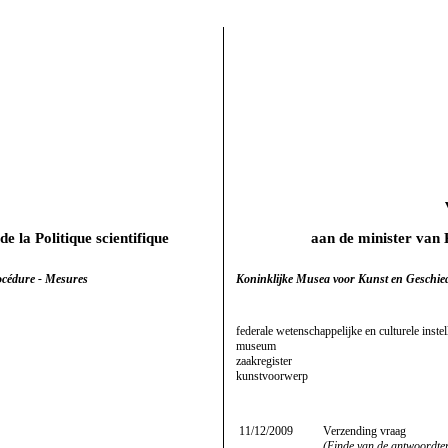
e la Politique scientifique
aan de minister van
océdure - Mesures
Koninklijke Musea voor Kunst en Geschied
federale wetenschappelijke en culturele inste
museum
zaakregister
kunstvoorwerp
11/12/2009
Verzending vraag
(Einde van de antwoordte