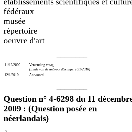
établissements scientifiques et cultur
fédéraux
musée
répertoire
oeuvre d'art
________
11/12/2009
Verzending vraag
(Einde van de antwoordtermijn: 18/1/2010)
12/1/2010
Antwoord
________
Question n° 4-6298 du 11 décembr
2009 : (Question posée en
néerlandais)