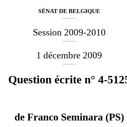
SÉNAT DE BELGIQUE
________
Session 2009-2010
________
1 décembre 2009
________
Question écrite n° 4-512
de
Franco Seminara
(PS)