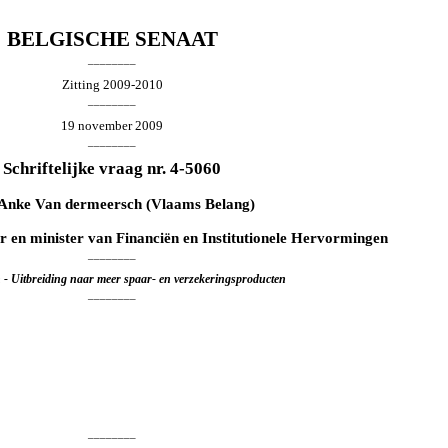
BELGISCHE SENAAT
________
Zitting 2009-2010
________
19 november 2009
________
Schriftelijke vraag nr. 4-5060
Anke Van dermeersch
(Vlaams Belang)
er en minister van Financiën en Institutionele Hervormingen
________
n - Uitbreiding naar meer spaar- en verzekeringsproducten
________
________