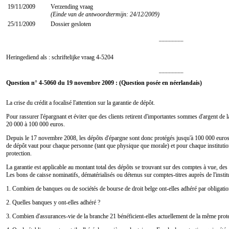
19/11/2009
Verzending vraag
(Einde van de antwoordtermijn: 24/12/2009)
25/11/2009
Dossier gesloten
________
Heringediend als : schriftelijke vraag
4-5204
________
Question n° 4-5060 du 19 novembre 2009 : (Question posée en néerlandais)
La crise du crédit a focalisé l'attention sur la garantie de dépôt.
Pour rassurer l'épargnant et éviter que des clients retirent d'importantes sommes d'argent de la
20 000 à 100 000 euros.
Depuis le 17 novembre 2008, les dépôts d'épargne sont donc protégés jusqu'à 100 000 euros en
de dépôt vaut pour chaque personne (tant que physique que morale) et pour chaque institutio
protection.
La garantie est applicable au montant total des dépôts se trouvant sur des comptes à vue, de
Les bons de caisse nominatifs, dématérialisés ou détenus sur comptes-titres auprès de l'instit
1. Combien de banques ou de sociétés de bourse de droit belge ont-elles adhéré par obligatio
2. Quelles banques y ont-elles adhéré ?
3. Combien d'assurances-vie de la branche 21 bénéficient-elles actuellement de la même prote