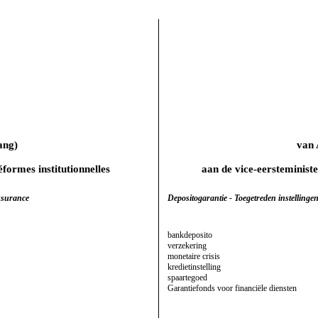
ang)
van
éformes institutionnelles
aan de vice-eersteminist
assurance
Depositogarantie - Toegetreden instellinge
bankdeposito
verzekering
monetaire crisis
kredietinstelling
spaartegoed
Garantiefonds voor financiële diensten