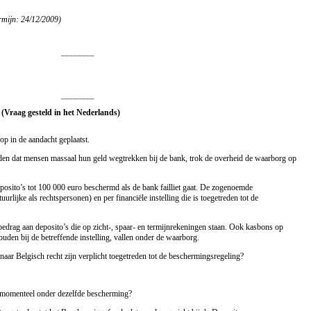
rmijn: 24/12/2009)
________
________
 (Vraag gesteld in het Nederlands)
op in de aandacht geplaatst.
ijden dat mensen massaal hun geld wegtrekken bij de bank, trok de overheid de waarborg op
osito’s tot 100 000 euro beschermd als de bank failliet gaat. De zogenoemde
urlijke als rechtspersonen) en per financiële instelling die is toegetreden tot de
bedrag aan deposito’s die op zicht-, spaar- en termijnrekeningen staan. Ook kasbons op
uden bij de betreffende instelling, vallen onder de waarborg.
ar Belgisch recht zijn verplicht toegetreden tot de beschermingsregeling?
 momenteel onder dezelfde bescherming?