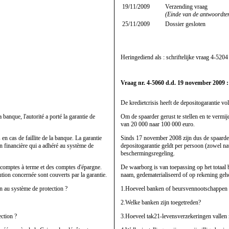
19/11/2009
Verzending vraag
(Einde van de antwoordte
25/11/2009
Dossier gesloten
Heringediend als : schriftelijke vraag
4-5204
Vraag nr. 4-5060 d.d. 19 november 2009 :
De kredietcrisis heeft de depositogarantie vol
 banque, l'autorité a porté la garantie de
Om de spaarder gerust te stellen en te verm
van 20 000 naar 100 000 euro.
 cas de faillite de la banque. La garantie
Sinds 17 november 2008 zijn dus de spaardep
n financière qui a adhéré au système de
depositogarantie geldt per persoon (zowel natu
beschermingsregeling.
s comptes à terme et des comptes d'épargne.
De waarborg is van toepassing op het totaal 
ution concernée sont couverts par la garantie.
naam, gedematerialiseerd of op rekening geho
n au système de protection ?
1.Hoeveel banken of beursvennootschappen na
2.Welke banken zijn toegetreden?
ction ?
3.Hoeveel tak21-levensverzekeringen vallen