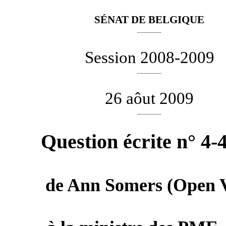
SÉNAT DE BELGIQUE
________
Session 2008-2009
________
26 aôut 2009
________
Question écrite n° 4-
de
Ann Somers
(Open 