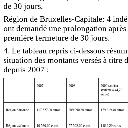
de 30 jours.
Région de Bruxelles-Capitale: 4 ind
ont demandé une prolongation après
première fermeture de 30 jours.
4. Le tableau repris ci-dessous résum
situation des montants versés à titre
depuis 2007 :
2007
2008
2009 (ancien
système à 44,20
euros)
Région flamande
117 527,80 euros
309 090,60 euros
179 319,40 euros
Région wallonne
19 580,60 euros
57 592,60 euros
1 812,20 euros