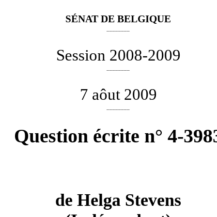
SÉNAT DE BELGIQUE
________
Session 2008-2009
________
7 aôut 2009
________
Question écrite n° 4-398
de
Helga Stevens