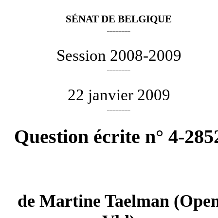
SÉNAT DE BELGIQUE
________
Session 2008-2009
________
22 janvier 2009
________
Question écrite n° 4-285
de
Martine Taelman
(Ope