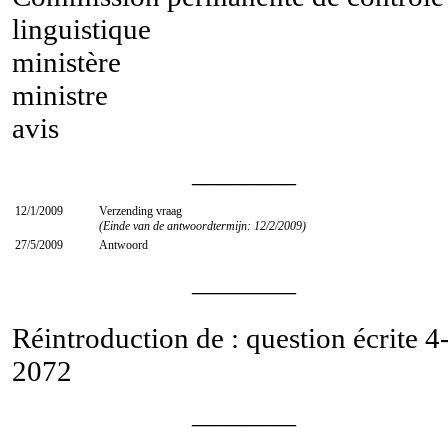
linguistique
ministère
ministre
avis
________
12/1/2009
Verzending vraag
(Einde van de antwoordtermijn: 12/2/2009)
27/5/2009
Antwoord
________
Réintroduction de : question écrite
4
2072
________