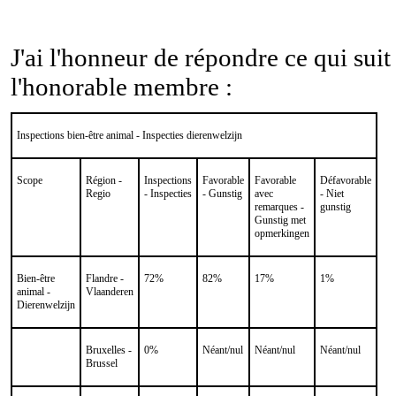
J'ai l'honneur de répondre ce qui suit
l'honorable membre :
Inspections bien-être animal - Inspecties dierenwelzijn
Scope
Région -
Inspections
Favorable
Favorable
Défavorable
Regio
- Inspecties
- Gunstig
avec
- Niet
remarques -
gunstig
Gunstig met
opmerkingen
Bien-être
Flandre -
72%
82%
17%
1%
animal -
Vlaanderen
Dierenwelzijn
Bruxelles -
0%
Néant/nul
Néant/nul
Néant/nul
Brussel