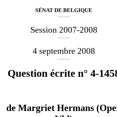
SÉNAT DE BELGIQUE
________
Session 2007-2008
________
4 septembre 2008
________
Question écrite n° 4-145
de
Margriet Hermans
(Ope