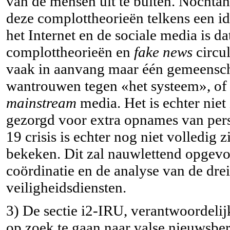
van de mensen uit te buiten. Nochtans
deze complottheorieën telkens een id
het Internet en de sociale media is d
complottheorieën en
fake news
circu
vaak in aanvang maar één gemeensch
wantrouwen tegen «het systeem», of he
mainstream
media. Het is echter niet 
gezorgd voor extra opnames van per
19 crisis is echter nog niet volledig
bekeken. Dit zal nauwlettend opgev
coördinatie en de analyse van de dr
veiligheidsdiensten.
3) De sectie i2-IRU, verantwoordelij
op zoek te gaan naar valse nieuwsber