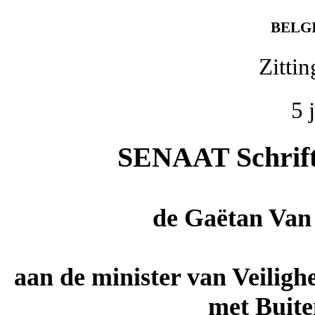
BELG
Zitti
5 
SENAAT Schrifte
de
Gaëtan Van
aan de minister van Veiligh
met Buite