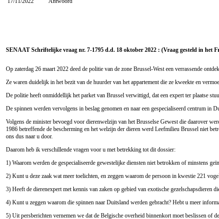
17/11/2022
Antwoord
SENAAT Schriftelijke vraag nr. 7-1795 d.d. 18 oktober 2022 : (Vraag gesteld in het F
Op zaterdag 26 maart 2022 deed de politie van de zone Brussel-West een verrassende ontdekk
Ze waren duidelijk in het bezit van de huurder van het appartement die ze kweekte en vermo
De politie heeft onmiddellijk het parket van Brussel verwittigd, dat een expert ter plaatse 
De spinnen werden vervolgens in beslag genomen en naar een gespecialiseerd centrum in Du
Volgens de minister bevoegd voor dierenwelzijn van het Brusselse Gewest die daarover werd
1986 betreffende de bescherming en het welzijn der dieren werd Leefmilieu Brussel niet betro
ons dus naar u door.
Daarom heb ik verschillende vragen voor u met betrekking tot dit dossier:
1) Waarom werden de gespecialiseerde gewestelijke diensten niet betrokken of minstens geï
2) Kunt u deze zaak wat meer toelichten, en zeggen waarom de persoon in kwestie 221 voge
3) Heeft de dierenexpert met kennis van zaken op gebied van exotische gezelschapsdieren d
4) Kunt u zeggen waarom die spinnen naar Duitsland werden gebracht? Hebt u meer informati
5) Uit persberichten vernemen we dat de Belgische overheid binnenkort moet beslissen of de 