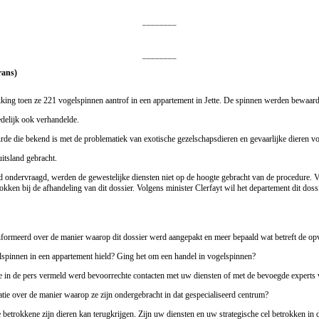
________
________
rans)
ing toen ze 221 vogelspinnen aantrof in een appartement in Jette. De spinnen werden bewaard in
edelijk ook verhandelde.
stuurde die bekend is met de problematiek van exotische gezelschapsdieren en gevaarlijke diere
itsland gebracht.
 ondervraagd, werden de gewestelijke diensten niet op de hoogte gebracht van de procedure. V
kken bij de afhandeling van dit dossier. Volgens minister Clerfayt wil het departement dit dos
nformeerd over de manier waarop dit dossier werd aangepakt en meer bepaald wat betreft de op
lspinnen in een appartement hield? Ging het om een handel in vogelspinnen?
ie in de pers vermeld werd bevoorrechte contacten met uw diensten of met de bevoegde expert
e over de manier waarop ze zijn ondergebracht in dat gespecialiseerd centrum?
betrokkene zijn dieren kan terugkrijgen. Zijn uw diensten en uw strategische cel betrokken in d