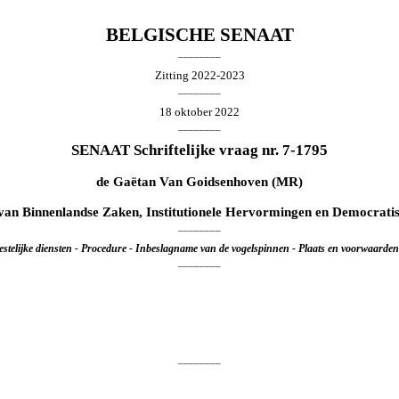
BELGISCHE SENAAT
________
Zitting 2022-2023
________
18 oktober 2022
________
SENAAT Schriftelijke vraag nr. 7-1795
de
Gaëtan Van Goidsenhoven
(MR)
 van Binnenlandse Zaken, Institutionele Hervormingen en Democrati
________
stelijke diensten - Procedure - Inbeslagname van de vogelspinnen - Plaats en voorwaarden
________
________