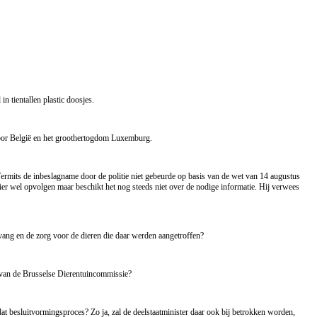
 tientallen plastic doosjes.
n voor België en het groothertogdom Luxemburg.
ermits de inbeslagname door de politie niet gebeurde op basis van de wet van 14 augustus
sier wel opvolgen maar beschikt het nog steeds niet over de nodige informatie. Hij verwees
vang en de zorg voor de dieren die daar werden aangetroffen?
s van de Brusselse Dierentuincommissie?
at besluitvormingsproces? Zo ja, zal de deelstaatminister daar ook bij betrokken worden,