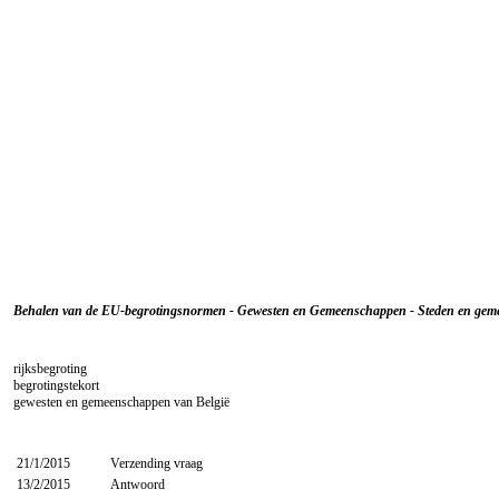
Behalen van de EU-begrotingsnormen - Gewesten en Gemeenschappen - Steden en geme
rijksbegroting
begrotingstekort
gewesten en gemeenschappen van België
21/1/2015
Verzending vraag
13/2/2015
Antwoord