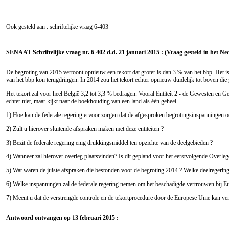
Ook gesteld aan : schriftelijke vraag
6-403
SENAAT Schriftelijke vraag nr. 6-402 d.d. 21 januari 2015 : (Vraag gesteld in het Ne
De begroting van 2015 vertoont opnieuw een tekort dat groter is dan 3 % van het bbp. Het i
van het bbp kon terugdringen. In 2014 zou het tekort echter opnieuw duidelijk tot boven die
Het tekort zal voor heel België 3,2 tot 3,3 % bedragen. Vooral Entiteit 2 - de Gewesten en 
echter niet, maar kijkt naar de boekhouding van een land als één geheel.
1) Hoe kan de federale regering ervoor zorgen dat de afgesproken begrotingsinspanninge
2) Zult u hierover sluitende afspraken maken met deze entiteiten ?
3) Bezit de federale regering enig drukkingsmiddel ten opzichte van de deelgebieden ?
4) Wanneer zal hierover overleg plaatsvinden? Is dit gepland voor het eerstvolgende Overle
5) Wat waren de juiste afspraken die bestonden voor de begroting 2014 ? Welke deelregerin
6) Welke inspanningen zal de federale regering nemen om het beschadigde vertrouwen bij Eur
7) Meent u dat de verstrengde controle en de tekortprocedure door de Europese Unie kan v
Antwoord ontvangen op 13 februari 2015 :