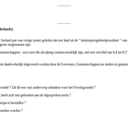
________
________
derlands)
s formeel pas van vorige zomer geleden dat ons land uit de " buitensporigtekortprocedure " van
 grens toegenomen zijn.
Gemeenschappen - zou voor die afwijking verantwoordelijk zijn, met een verschil van 0,4 tot 0,5
n ook daadwerkelijk uitgevoerd worden door de Gewesten, Gemeenschappen en steden en gemeen
gcomité ? Zal dit een vast onderwerp uitmaken voor het Overlegcomité ?
g heeft zich niet gehouden aan de afgesproken norm ?
opa te herstellen ?
ermeden worden ?