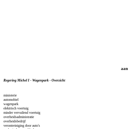
aan 
Regering Michel I - Wagenpark - Overzicht
ministerie
automobiel
wagenpark
elektrisch voertuig
minder vervuilend voertuig
overheidsadministratie
overheidsbedrijf
verontreiniging door auto's