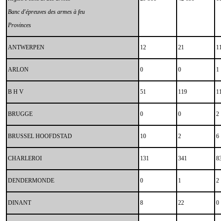
Banc d'épreuves des armes à feu
Provinces
ANTWERPEN
12
21
1
ARLON
0
0
1
B H V
51
119
1
BRUGGE
0
0
2
BRUSSEL HOOFDSTAD
10
2
6
CHARLEROI
131
341
8
DENDERMONDE
0
1
2
DINANT
8
22
0