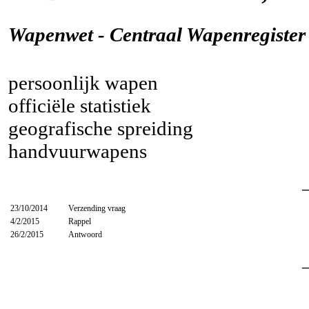
Wapenwet - Centraal Wapenregister -
persoonlijk wapen
officiële statistiek
geografische spreiding
handvuurwapens
23/10/2014
Verzending vraag
4/2/2015
Rappel
26/2/2015
Antwoord