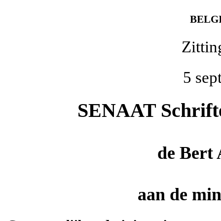
BELG
Zitti
5 sep
SENAAT Schriftel
de
Bert
aan de mini