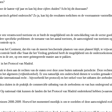
ten?
r de laatste vijf jaar en kan hij deze cijfers duiden? Acht hij dit duurzaam?
tarctisch gebied onderzocht? Zo ja, kan hij die resultaten toelichten en de voornaamste vastste
r een verantwoord toerisme en ze biedt de mogelijkheid om de ontwikkeling van de sector goed
eerdere specifieke problemen: de toename van het aantal toeristen, de aanwezigheid van toeristen
ontrole op is.
an het Continent, dat één van de meeste beschermde plaatsen van onze planeet blijft, te vrijwar
e controle biedt elke Staat die het Verdrag getekend heeft de mogelijkheid om de onderzoeksinst
 in de zee, op een meer geïntegreerde manier aan te pakken.
 in het Protocol van Madrid.
k te doen aan de rechten van de staten over deze zone buiten nationale jurisdictie. Deze rechte
n het algemeen (vrijheidsstelsel). Er zou natuurlijk een onderscheid dienen te worden gemaakt t
 internationaal recht – bijvoorbeeld het protocol) en het stelsel voor het uitbaten der zeebodem
ctica sluiten in de praktijk de commerciële uitbating van de zeebodems en van hun ondergrond ui
 Op nationaal vlak kunnen de landen die het Protocol van Madrid ondertekend hebben (waarond
t seizoen 2008-2009. Hoewel het momenteel moeilijk is om te oordelen of deze aanwezigheid eco