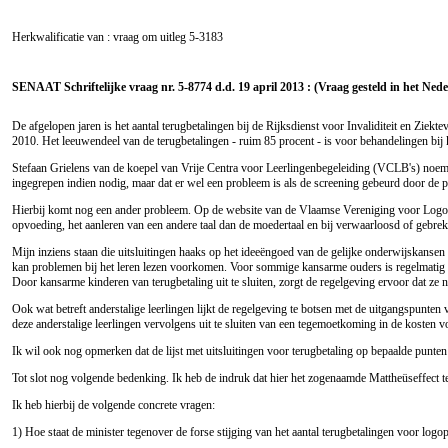
Herkwalificatie van : vraag om uitleg
5-3183
SENAAT Schriftelijke vraag nr. 5-8774 d.d. 19 april 2013 : (Vraag gesteld in het Ned
De afgelopen jaren is het aantal terugbetalingen bij de Rijksdienst voor Invaliditeit en Zie
2010. Het leeuwendeel van de terugbetalingen - ruim 85 procent - is voor behandelingen bij 
Stefaan Grielens van de koepel van Vrije Centra voor Leerlingenbegeleiding (VCLB's) noemt 
ingegrepen indien nodig, maar dat er wel een probleem is als de screening gebeurd door de per
Hierbij komt nog een ander probleem. Op de website van de Vlaamse Vereniging voor Logoped
opvoeding, het aanleren van een andere taal dan de moedertaal en bij verwaarloosd of gebre
Mijn inziens staan die uitsluitingen haaks op het ideeëngoed van de gelijke onderwijskansen 
kan problemen bij het leren lezen voorkomen. Voor sommige kansarme ouders is regelmatig sch
Door kansarme kinderen van terugbetaling uit te sluiten, zorgt de regelgeving ervoor dat z
Ook wat betreft anderstalige leerlingen lijkt de regelgeving te botsen met de uitgangspunten 
deze anderstalige leerlingen vervolgens uit te sluiten van een tegemoetkoming in de kosten 
Ik wil ook nog opmerken dat de lijst met uitsluitingen voor terugbetaling op bepaalde punten 
Tot slot nog volgende bedenking. Ik heb de indruk dat hier het zogenaamde Mattheüseffect ten
Ik heb hierbij de volgende concrete vragen:
1) Hoe staat de minister tegenover de forse stijging van het aantal terugbetalingen voor log