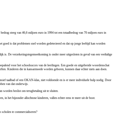
t bedrag steeg van 46,6 miljoen euro in 1994 tot een totaalbedrag van 70 miljoen euro in
et goed is dat problemen snel worden gedetecteerd en dat op jonge leeftijd kan worden
k is. De verzekeringstegemoetkoming is onder meer uitgesloten in geval van een veeltalige
rk bepalend voor het schoolsucces van de leerlingen. Een goede en uitgebreide woordenschat
hoeften. Kinderen die in kansarmoede worden geboren, kunnen daar echter niets aan doen.
intensief taalbad of een OKAN-klas, niet voldoende en is er meer individuele hulp nodig. Door
ebben van dat onderwijs.
n worden beslist om terugbetaling uit te sluiten.
 in het bijzonder allochtone kinderen, vallen echter eens te meer uit de boot.
in scholen te commercialiseren?