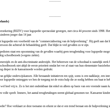
________
________
erlands)
kteverzekering (RIZIV) voor logopedie spectaculair gestegen, met circa 44 procent sinds 1998. He
kinderen jonger dan 14 jaar.
logopedie een voorbeeld van de "commercialisering van de hulpverlening". Hij geeft aan dat h
soon die achteraf de behandeling geeft. Dat blijkt in veel gevallen zo te zijn.
isten staat een opsomming van de gevallen waarbij geen terugbetaling voor logopedie mogelij
kkig schoolbezoek (wegens ziekte).
enerzijds en de anti-discriminatie anderzijds. Het beheersen van de schooltaal is namelijk ste
oolbezoek niet altijd de eerste prioriteit omdat het ver af staat van hun elementaire basisbe
e nog dieper in de kansarmoede worden gedrukt.
van gelijke onderwijskansen. Alle bestaande initiatieven ten spijt, soms is een taalklasje, een 
voor logopedie ontzeggen we hen de toegang tot de extra hulp die ze nodig hebben om baat te h
wel heel vrij is. Zo is het niet ondenkbaar dat enkel en alleen op basis van een vreemde naam ka
 volle speelt. Immers, het aantal terugbetalingen neemt globaal genomen toe. Kansarme kinderen,
opedie? Hoe verklaart ze deze toename en erkent ze dat er een trend bestaat om de hulpverlening 