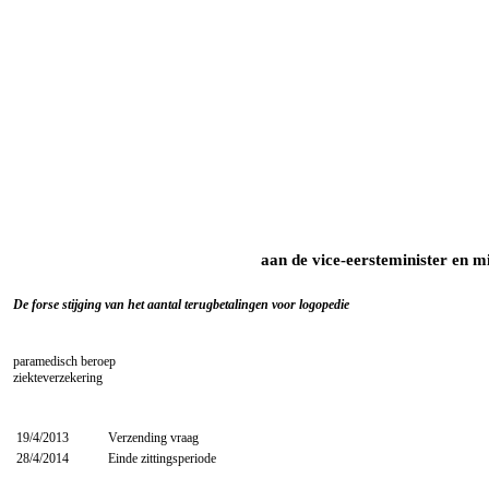
aan de vice-eersteminister en mi
De forse stijging van het aantal terugbetalingen voor logopedie
paramedisch beroep
ziekteverzekering
19/4/2013
Verzending vraag
28/4/2014
Einde zittingsperiode