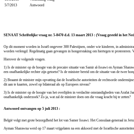
5/7/2013
Antwoord
SENAAT Schriftelijke vraag nr. 5-8470 d.d. 13 maart 2013 : (Vraag gesteld in het Ne
Op dit moment worden in Israël ongeveer 300 Palestijnen, onder wie kinderen, in administr
worden verlengd. Regelmatig gaan gevangen in hongerstaking om hiertegen te protesteren.
Hierover de volgende vragen.
1) Is de minister op de hoogte van de precaire situatie van Samir al-Issawi en Ayman Sharawn
een onafhankelijke rechter zijn getoetst? Is de minister bereid om de situatie van de twee hong
2) Beaamt de minister mijn opvatting dat de Israëlische autoriteiten de rechtsorde ondermij
dit aan te kaarten, zowel op bilateraal als op Europees niveau?
3) Is de minister op de hoogte van het overlijden in verdachte omstandigheden van Arafat Ja
onafhankelijk onderzoek? Zo ja, wat zal de minister doen om die vraag kracht bij te zetten?
Antwoord ontvangen op 5 juli 2013 :
België volgt met grote bezorgdheid het lot van Samer Issawi. Het Consulaat-generaal in Jeruz
Ayman Sharawna werd op 17 maart vrijgelaten na een akkoord met de Israëlische autoriteiten