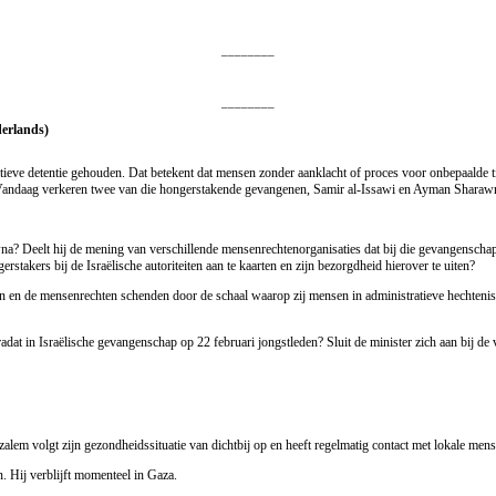
________
________
derlands)
atieve detentie gehouden. Dat betekent dat mensen zonder aanklacht of proces voor onbepaalde
 Vandaag verkeren twee van die hongerstakende gevangenen, Samir al-Issawi en Ayman Sharawn
a? Deelt hij de mening van verschillende mensenrechtenorganisaties dat bij die gevangenschap fe
erstakers bij de Israëlische autoriteiten aan te kaarten en zijn bezorgdheid hierover te uiten?
nen en de mensenrechten schenden door de schaal waarop zij mensen in administratieve hechtenis
radat in Israëlische gevangenschap op 22 februari jongstleden? Sluit de minister zich aan bij 
alem volgt zijn gezondheidssituatie van dichtbij op en heeft regelmatig contact met lokale mens
. Hij verblijft momenteel in Gaza.