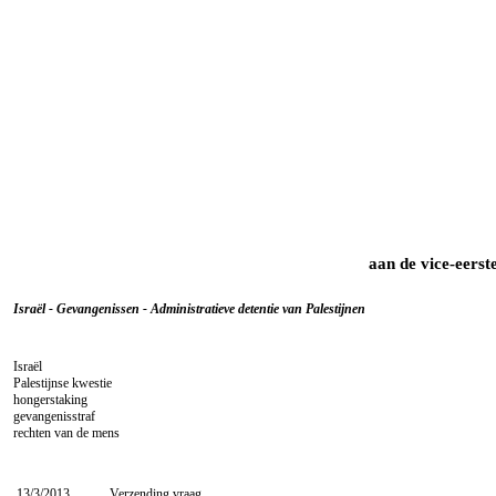
aan de vice-eerst
Israël - Gevangenissen - Administratieve detentie van Palestijnen
Israël
Palestijnse kwestie
hongerstaking
gevangenisstraf
rechten van de mens
13/3/2013
Verzending vraag