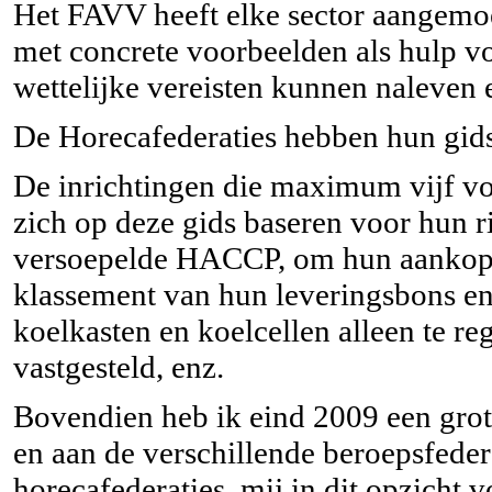
Het FAVV heeft elke sector aangemoe
met concrete voorbeelden als hulp vo
wettelijke vereisten kunnen naleven 
De Horecafederaties hebben hun gids 
De inrichtingen die maximum vijf vo
zich op deze gids baseren voor hun r
versoepelde HACCP, om hun aankopen
klassement van hun leveringsbons en
koelkasten en koelcellen alleen te r
vastgesteld, enz.
Bovendien heb ik eind 2009 een grot
en aan de verschillende beroepsfede
horecafederaties, mij in dit opzicht 