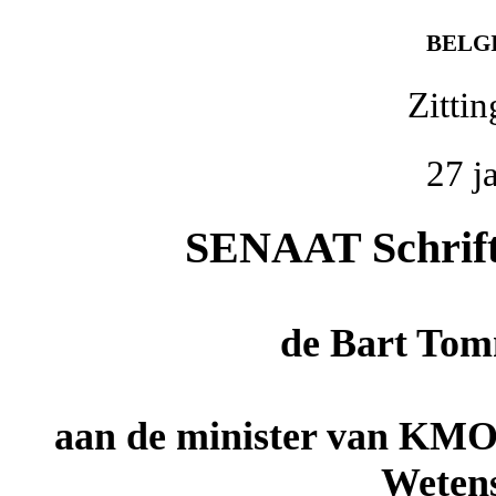
BELG
Zitti
27 j
SENAAT Schrifte
de
Bart Tom
aan de minister van KMO
Wetens