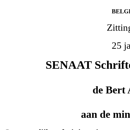
BELG
Zitti
25 j
SENAAT Schriftel
de
Bert
aan de mini