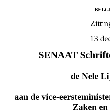
BELG
Zitti
13 de
SENAAT Schriftel
de
Nele Li
aan de vice-eersteminist
Zaken en 