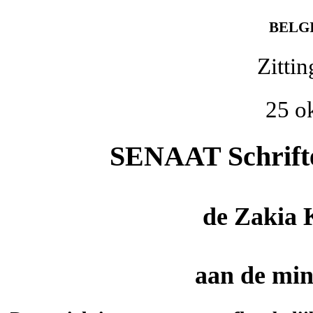
BELG
Zitti
25 o
SENAAT Schriftel
de
Zakia 
aan de mini