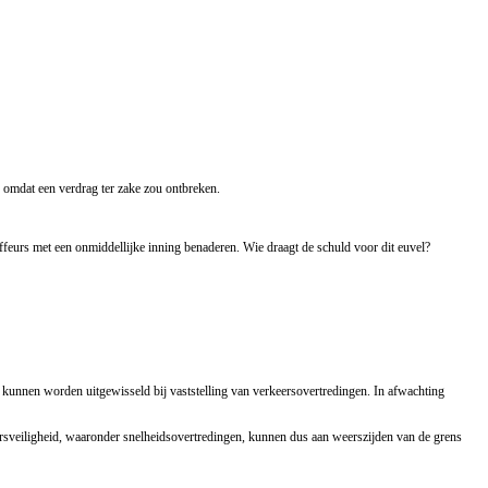
 omdat een verdrag ter zake zou ontbreken.
auffeurs met een onmiddellijke inning benaderen. Wie draagt de schuld voor dit euvel?
 kunnen worden uitgewisseld bij vaststelling van verkeersovertredingen. In afwachting
eersveiligheid, waaronder snelheidsovertredingen, kunnen dus aan weerszijden van de grens