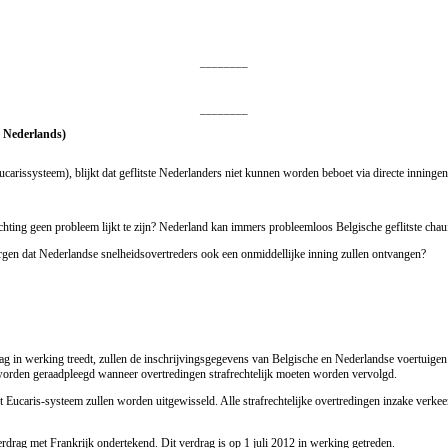
________
________
t Nederlands)
rissysteem), blijkt dat geflitste Nederlanders niet kunnen worden beboet via directe inningen
 richting geen probleem lijkt te zijn? Nederland kan immers probleemloos Belgische geflitste ch
orgen dat Nederlandse snelheidsovertreders ook een onmiddellijke inning zullen ontvangen?
ag in werking treedt, zullen de inschrijvingsgegevens van Belgische en Nederlandse voertuigen
orden geraadpleegd wanneer overtredingen strafrechtelijk moeten worden vervolgd.
t Eucaris-systeem zullen worden uitgewisseld. Alle strafrechtelijke overtredingen inzake verk
erdrag met Frankrijk ondertekend. Dit verdrag is op 1 juli 2012 in werking getreden.