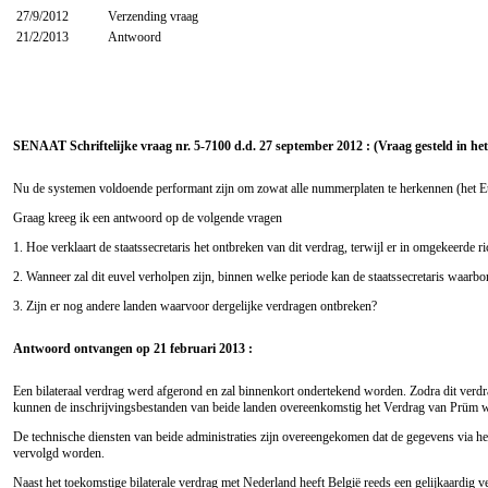
27/9/2012
Verzending vraag
21/2/2013
Antwoord
SENAAT Schriftelijke vraag nr. 5-7100 d.d. 27 september 2012 : (Vraag gesteld in he
Nu de systemen voldoende performant zijn om zowat alle nummerplaten te herkennen (het Euca
Graag kreeg ik een antwoord op de volgende vragen
1. Hoe verklaart de staatssecretaris het ontbreken van dit verdrag, terwijl er in omgekeerde
2. Wanneer zal dit euvel verholpen zijn, binnen welke periode kan de staatssecretaris waarb
3. Zijn er nog andere landen waarvoor dergelijke verdragen ontbreken?
Antwoord ontvangen op 21 februari 2013 :
Een bilateraal verdrag werd afgerond en zal binnenkort ondertekend worden. Zodra dit verdr
kunnen de inschrijvingsbestanden van beide landen overeenkomstig het Verdrag van Prüm w
De technische diensten van beide administraties zijn overeengekomen dat de gegevens via he
vervolgd worden.
Naast het toekomstige bilaterale verdrag met Nederland heeft België reeds een gelijkaardig v