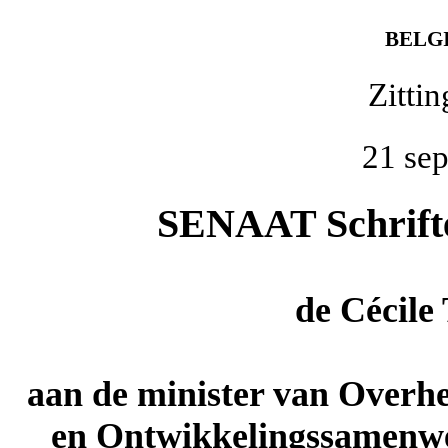
BELG
Zitti
21 se
SENAAT Schriftel
de
Cécile
aan de minister van Overh
en Ontwikkelingssamenwe