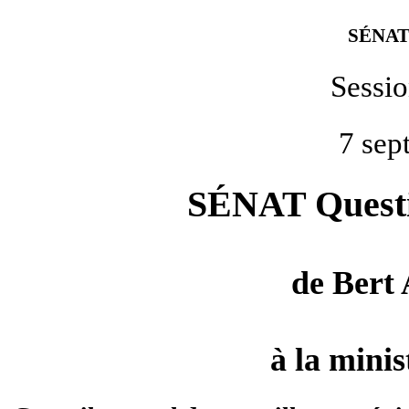
SÉNAT
Sessi
7 sep
SÉNAT Questio
de
Bert
à la minis