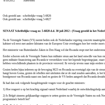
8/10/2012
Antwoord
Ook gesteld aan : schriftelijke vraag
5-6826
Ook gesteld aan : schriftelijke vraag
5-6827
SENAAT Schriftelijke vraag nr. 5-6828 d.d. 30 juli 2012 : (Vraag gesteld in het Neder
Na de Verenigde Staten (VS) neemt heden ook de Nederlandse regering concrete maatregelen 
kabinet wil eerst met andere lidstaten van de Europese Unie overleggen hoe het verder moet m
Het ministerie van Buitenlandse Zaken in Den Haag wil dat Rwanda stopt met het ondersteu
Eerder schorste ook de Verenigde Staten hun militaire steun aan het land omwille van hun 
geen militaire financiering aan Rwanda te verstrekken voor het lopende begrotingsjaar, sta
hebben verschillende plaatsen in de provincie veroverd. Ik verwijs tevens naar mijn eerdere 
Gezien heden bijna iedereen op de beweging M23 en Rwanda na overtuigd zijn van de steun 
hangt boven Goma, gezien de rebellen niet uitsluiten dat ze de stad zouden aanvallen, is het
bondgenoot van Rwanda naast ons land en gezien de VS heden aangeeft dat Rwanda destabilise
Ik had dan ook volgende hoogdringende vragen voor de geachte ministers:
1) Hoe reageert u op het krachtig signaal vanuit Nederland waarbij de ontwikkelingshulp a
2) Is België zinnens gelijkaardige stappen te zetten gezien na de Verenigde Staten nu ook N
programma's betreft het?