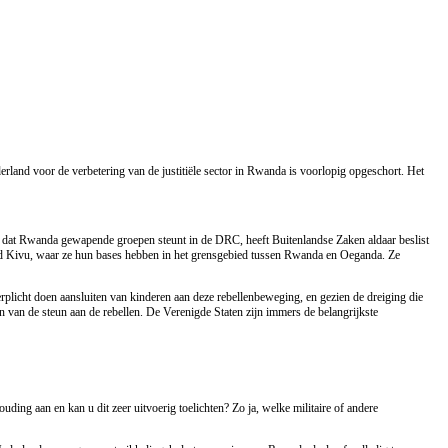
and voor de verbetering van de justitiële sector in Rwanda is voorlopig opgeschort. Het
e dat Rwanda gewapende groepen steunt in de DRC, heeft Buitenlandse Zaken aldaar beslist
Noord Kivu, waar ze hun bases hebben in het grensgebied tussen Rwanda en Oeganda. Ze
licht doen aansluiten van kinderen aan deze rebellenbeweging, en gezien de dreiging die
n van de steun aan de rebellen. De Verenigde Staten zijn immers de belangrijkste
ing aan en kan u dit zeer uitvoerig toelichten? Zo ja, welke militaire of andere