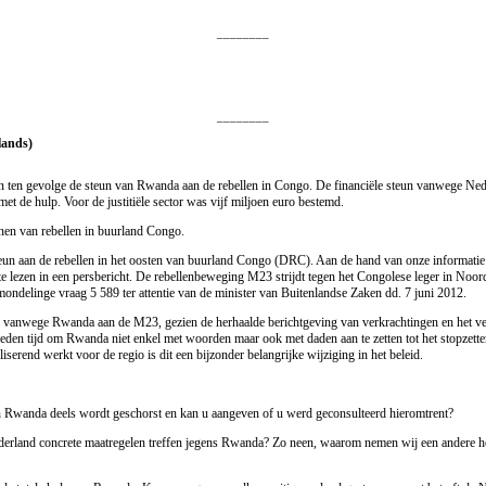
________
________
lands)
ten gevolge de steun van Rwanda aan de rebellen in Congo. De financiële steun vanwege Nederl
et de hulp. Voor de justitiële sector was vijf miljoen euro bestemd.
nen van rebellen in buurland Congo.
steun aan de rebellen in het oosten van buurland Congo (DRC). Aan de hand van onze informati
at te lezen in een persbericht. De rebellenbeweging M23 strijdt tegen het Congolese leger in 
mondelinge vraag 5 589 ter attentie van de minister van Buitenlandse Zaken dd. 7 juni 2012.
vanwege Rwanda aan de M23, gezien de herhaalde berichtgeving van verkrachtingen en het verp
 heden tijd om Rwanda niet enkel met woorden maar ook met daden aan te zetten tot het stopzette
rend werkt voor de regio is dit een bijzonder belangrijke wijziging in het beleid.
an Rwanda deels wordt geschorst en kan u aangeven of u werd geconsulteerd hieromtrent?
ederland concrete maatregelen treffen jegens Rwanda? Zo neen, waarom nemen wij een andere houd