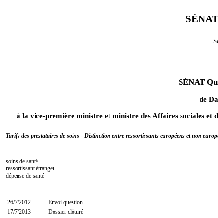
SÉNAT
S
SÉNAT Ques
de
Da
à la vice-première ministre et ministre des Affaires sociales et d
Tarifs des prestataires de soins - Distinction entre ressortissants européens et non europé
soins de santé
ressortissant étranger
dépense de santé
26/7/2012
Envoi question
17/7/2013
Dossier clôturé