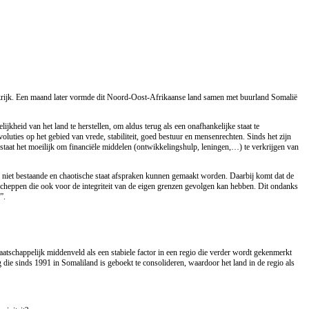
krijk. Een maand later vormde dit Noord-Oost-Afrikaanse land samen met buurland Somalië
jkheid van het land te herstellen, om aldus terug als een onafhankelijke staat te
luties op het gebied van vrede, stabiliteit, goed bestuur en mensenrechten. Sinds het zijn
e staat het moeilijk om financiële middelen (ontwikkelingshulp, leningen,…) te verkrijgen van
i niet bestaande en chaotische staat afspraken kunnen gemaakt worden. Daarbij komt dat de
 scheppen die ook voor de integriteit van de eigen grenzen gevolgen kan hebben. Dit ondanks
”.
tschappelijk middenveld als een stabiele factor in een regio die verder wordt gekenmerkt
g die sinds 1991 in Somaliland is geboekt te consolideren, waardoor het land in de regio als