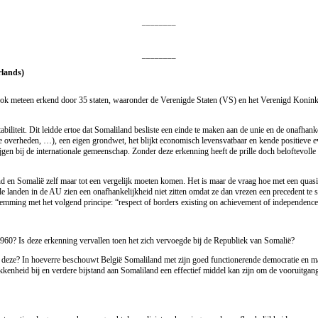
________
________
rlands)
 ook meteen erkend door 35 staten, waaronder de Verenigde Staten (VS) en het Verenigd Konin
iteit. Dit leidde ertoe dat Somaliland besliste een einde te maken aan de unie en de onafhankeli
le overheden, …), een eigen grondwet, het blijkt economisch levensvatbaar en kende positieve evo
rijgen bij de internationale gemeenschap. Zonder deze erkenning heeft de prille doch beloftevoll
nd en Somalië zelf maar tot een vergelijk moeten komen. Het is maar de vraag hoe met een quas
e landen in de AU zien een onafhankelijkheid niet zitten omdat ze dan vrezen een precedent te
nstemming met het volgend principe: “respect of borders existing on achievement of independence
1960? Is deze erkenning vervallen toen het zich vervoegde bij de Republiek van Somalië?
deze? In hoeverre beschouwt België Somaliland met zijn goed functionerende democratie en maa
rokkenheid bij en verdere bijstand aan Somaliland een effectief middel kan zijn om de vooruitgan