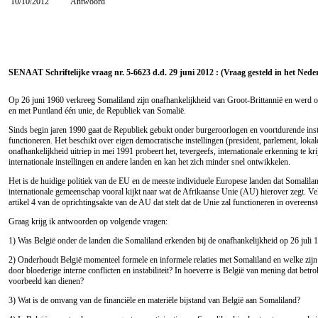
10/10/2012
Antwoord
SENAAT Schriftelijke vraag nr. 5-6623 d.d. 29 juni 2012 : (Vraag gesteld in het Nede
Op 26 juni 1960 verkreeg Somaliland zijn onafhankelijkheid van Groot-Brittannië en werd
en met Puntland één unie, de Republiek van Somalië.
Sinds begin jaren 1990 gaat de Republiek gebukt onder burgeroorlogen en voortdurende instabil
functioneren. Het beschikt over eigen democratische instellingen (president, parlement, loka
onafhankelijkheid uitriep in mei 1991 probeert het, tevergeefs, internationale erkenning te k
internationale instellingen en andere landen en kan het zich minder snel ontwikkelen.
Het is de huidige politiek van de EU en de meeste individuele Europese landen dat Somalila
internationale gemeenschap vooral kijkt naar wat de Afrikaanse Unie (AU) hierover zegt. Vel
artikel 4 van de oprichtingsakte van de AU dat stelt dat de Unie zal functioneren in overee
Graag krijg ik antwoorden op volgende vragen:
1) Was België onder de landen die Somaliland erkenden bij de onafhankelijkheid op 26 juli 
2) Onderhoudt België momenteel formele en informele relaties met Somaliland en welke zijn 
door bloederige interne conflicten en instabiliteit? In hoeverre is België van mening dat bet
voorbeeld kan dienen?
3) Wat is de omvang van de financiële en materiële bijstand van België aan Somaliland?