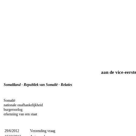
aan de vice-eerst
Somaliland - Republiek van Somalië - Relaties
Somalië
nationale onafhankelijkheid
burgeroorlog
erkenning van een staat
29/6/2012
Verzending vraag