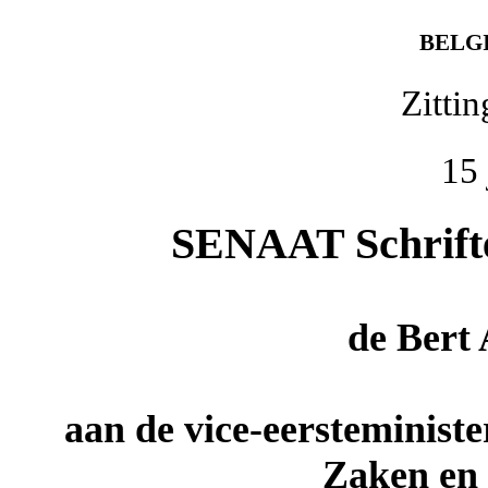
BELG
Zitti
15 
SENAAT Schriftel
de
Bert
aan de vice-eersteminist
Zaken en 