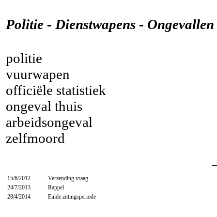
Politie - Dienstwapens - Ongevallen
politie
vuurwapen
officiële statistiek
ongeval thuis
arbeidsongeval
zelfmoord
15/6/2012
Verzending vraag
24/7/2013
Rappel
28/4/2014
Einde zittingsperiode