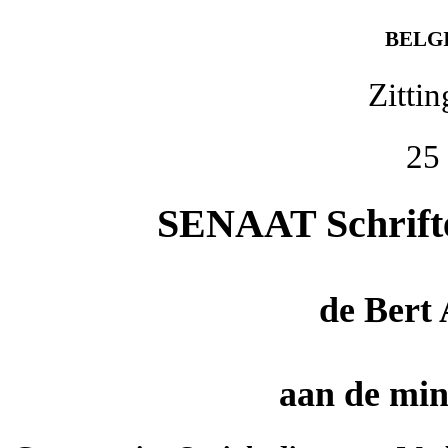
BELG
Zitti
25
SENAAT Schriftel
de
Bert
aan de mini