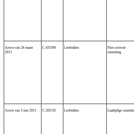
Arrest van 24 maart
C-435/09
Leefmilieu
Niet-correcte
2011
omzetting
Arrest van 5 mei 2011
C-265/10
Leefmilieu
Laattijdige omzetti