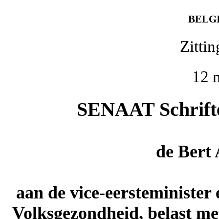
BELG
Zitti
12 
SENAAT Schriftel
de
Bert
aan de vice-eersteminister
Volksgezondheid, belast met