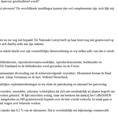
n daarvoor gesubsidieerd wordt?
uitvoeren? De verschillende instellingen kunnen dan wel complementair zijn, toch lijkt mij
 nu toe nog niet bepaald. De Nationale Loterij heeft op haar beurt nog niet geantwoord op
h daarbij strikt aan zijn statuten.
kele klacht over zijn voortreffelijke dienstverlening en wij stellen zelfs vast dat er steeds
bibliothecaris, reproductieverantwoordelijke, reproductieassistente, boekhouder en
in De Standaard en de bibliothecaris werd gevonden via de Forem.
mmunautaire afwisseling van de achtereenvolgende voorzitters. Momenteel bestaat de Raad
heer. Johan Verminnen en de heer. Wilfried Westerlinck.
lijkse exploitatierekeningen en ten slotte de jaarrekening en uiteraard het jaarverslag.
oerders, ensembles, orkesten, wedstrijden) dat zich niet noodzakelijk ter plaatse begeeft om
stwerken gehuurd. 36 lijkt misschien weinig, maar dat betekent dat dankzij het CeBeDeM36
aangeboden en 949 geautoriseerde kopieën over de hele wereld verkocht. In totaal gaan er
tal vragen over beheerde werken.
 minder dan 6,5 % van de inkomsten. Dat is overduidelijk een bijkomstige commerciële