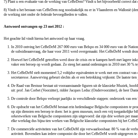
7) Plant u een evaluatie van de werking van CeBeDem? Vindt u het bijvoorbeeld correct dat
8) Vindt u het bestaan van CeBeDem nog noodzakelijk nu er in Vlaanderen en Wallonië (denk 
de werking niet onder de federale bevoegdheden te vallen.
Antwoord ontvangen op 23 mei 2012 :
Het geachte lid vindt hierna het antwoord op haar vraag.
In 2010 ontving het CeBeDeM 267 000 euro van Belspo en 34 000 euro van de Nationale 
de subsidieaanvraag, die haar voor 2011 werd overgemaakt. Het CeBeDeM wendt deze mid
Hoewel het CeBeDeM getroffen werd door de crisis en te kampen heeft met lagere inkomsten
vaker een beroep op wordt gedaan. Zo steeg het aantal ontleningen in 2010 met 30 % t
Het CeBeDeM stelt momenteel 5,2 voltijdse equivalenten te werk met een contract van on
secretaresse. Aanwerving gebeurt slechts als er een betrekking vrijkomt. De laatste ti
De Raad van Bestuur bestaat uit vooraanstaande figuren uit de klassieke Muziek, hoof
uit: prof. Jan Corbet (Voorzitter), ridder Jacques Leduc (Ondervoorzitter), de heer Da
De controle door Belspo verloopt jaarlijks in verschillende stappen: onderzoek van een b
De opdracht van het CeBeDeM bestaat erin hedendaagse Belgische componisten te promoten
op zijn diensten een beroep te doen: het is geen museum, noch een vrij toegankelijke 
orkestwerken van Belgische componisten zijn uitgevoerd: dat zijn drie werken per maa
elke werkdag dus bijna tien werken van Belgische klassieke componisten bij het CeBe
De commerciële activiteiten van het CeBeDeM zijn verwaarloosbaar. 80 % van de verhu
activiteit. Bovendien kan iedere componist die door het CeBeDeM wordt uitgegeven te al