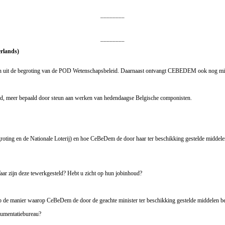
________
________
erlands)
 uit de begroting van de POD Wetenschapsbeleid. Daarnaast ontvangt CEBEDEM ook nog midd
and, meer bepaald door steun aan werken van hedendaagse Belgische componisten.
oting en de Nationale Loterij) en hoe CeBeDem de door haar ter beschikking gestelde middele
ar zijn deze tewerkgesteld? Hebt u zicht op hun jobinhoud?
p de manier waarop CeBeDem de door de geachte minister ter beschikking gestelde middelen b
cumentatiebureau?