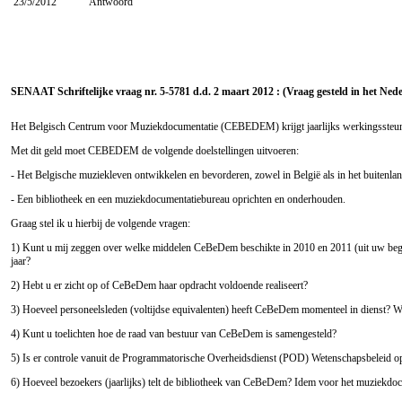
23/5/2012
Antwoord
SENAAT Schriftelijke vraag nr. 5-5781 d.d. 2 maart 2012 : (Vraag gesteld in het Ned
Het Belgisch Centrum voor Muziekdocumentatie (CEBEDEM) krijgt jaarlijks werkingssteun
Met dit geld moet CEBEDEM de volgende doelstellingen uitvoeren:
- Het Belgische muziekleven ontwikkelen en bevorderen, zowel in België als in het buitenl
- Een bibliotheek en een muziekdocumentatiebureau oprichten en onderhouden.
Graag stel ik u hierbij de volgende vragen:
1) Kunt u mij zeggen over welke middelen CeBeDem beschikte in 2010 en 2011 (uit uw begr
jaar?
2) Hebt u er zicht op of CeBeDem haar opdracht voldoende realiseert?
3) Hoeveel personeelsleden (voltijdse equivalenten) heeft CeBeDem momenteel in dienst? Wa
4) Kunt u toelichten hoe de raad van bestuur van CeBeDem is samengesteld?
5) Is er controle vanuit de Programmatorische Overheidsdienst (POD) Wetenschapsbeleid o
6) Hoeveel bezoekers (jaarlijks) telt de bibliotheek van CeBeDem? Idem voor het muziekdo