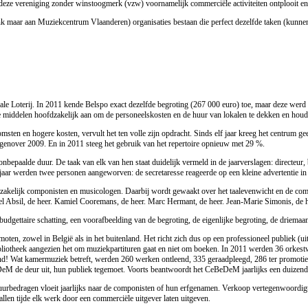
 deze vereniging zonder winstoogmerk (vzw) voornamelijk commerciële activiteiten ontplooit e
maar aan Muziekcentrum Vlaanderen) organisaties bestaan die perfect dezelfde taken (kunnen) 
Loterij. In 2011 kende Belspo exact dezelfde begroting (267 000 euro) toe, maar deze werd tot
delen hoofdzakelijk aan om de personeelskosten en de huur van lokalen te dekken en houdt zic
 en hogere kosten, vervult het ten volle zijn opdracht. Sinds elf jaar kreeg het centrum geen en
egenover 2009. En in 2011 steeg het gebruik van het repertoire opnieuw met 29 %.
bepaalde duur. De taak van elk van hen staat duidelijk vermeld in de jaarverslagen: directeur, 
en jaar werden twee personen aangeworven: de secretaresse reageerde op een kleine advertentie 
dzakelijk componisten en musicologen. Daarbij wordt gewaakt over het taalevenwicht en de co
niel Absil, de heer. Kamiel Cooremans, de heer. Marc Hermant, de heer. Jean-Marie Simonis, de 
udgettaire schatting, een voorafbeelding van de begroting, de eigenlijke begroting, de driemaande
, zowel in België als in het buitenland. Het richt zich dus op een professioneel publiek (uitv
bibliotheek aangezien het om muziekpartituren gaat en niet om boeken. In 2011 werden 36 orke
nd! Wat kamermuziek betreft, werden 260 werken ontleend, 335 geraadpleegd, 286 ter promotie 
DeM de deur uit, hun publiek tegemoet. Voorts beantwoordt het CeBeDeM jaarlijks een duizend
urbedragen vloeit jaarlijks naar de componisten of hun erfgenamen. Verkoop vertegenwoordigt
len tijde elk werk door een commerciële uitgever laten uitgeven.