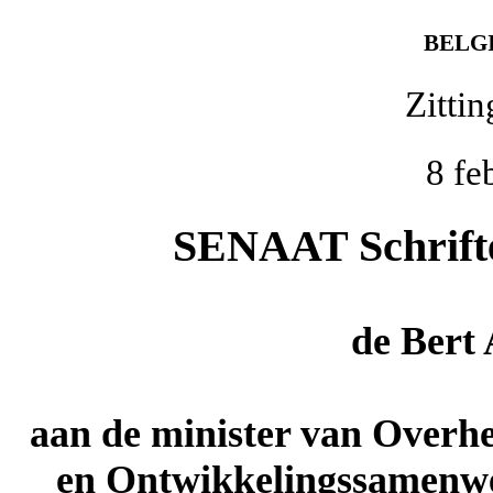
BELG
Zitti
8 fe
SENAAT Schriftel
de
Bert
aan de minister van Overh
en Ontwikkelingssamenwe