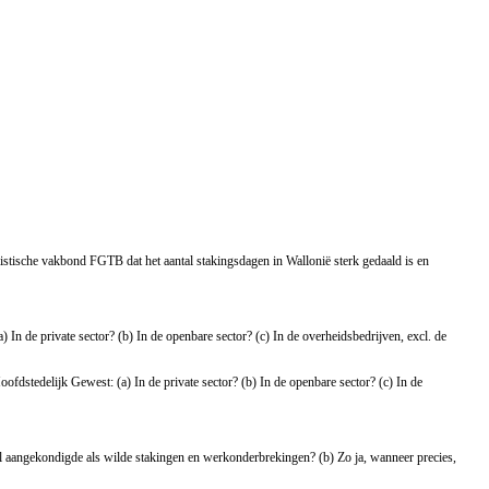
istische vakbond FGTB dat het aantal stakingsdagen in Wallonië sterk gedaald is en
In de private sector? (b) In de openbare sector? (c) In de overheidsbedrijven, excl. de
fdstedelijk Gewest: (a) In de private sector? (b) In de openbare sector? (c) In de
tal aangekondigde als wilde stakingen en werkonderbrekingen? (b) Zo ja, wanneer precies,