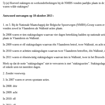
5) (a) Hoeveel stakingen en werkonderbrekingen bij de NMBS vonden jaarlijks plaats in de
waren wilde stakingen?
Antwoord ontvangen op 18 oktober 2013 :
1. en 5. Bij de
Nationale Maatschappij der Belgische Spoorwegen (NMBS)
-Groep waren er 
vonden zowel in Vlaanderen als Wallonië acties plaats.
In 2008 waren er tien stakingsdagen waarvan vier dagen betrekking hadden op nationale actie
plaats in Vlaanderen en Wallonië.
In 2009 waren er elf stakingsdagen waarvan één Vlaanderen betrof, twee Wallonië, en acht n
In 2010 waren er achttien stakingsdagen waarvan twee Vlaanderen betroffen, één Wallonië, éé
In 2011 waren er éénentwintig stakingsdagen waarvan tien in Wallonië, twee in het Brussels
Merk op dat de notie "stakingsdagen" niet te verwarren is met "stakingsacties". Stakingsda
of enkele uren tot meerdere dagen.
2. Zonder voorwerp.
3. In 2007 waren er zeven spontane acties.
In 2008: drie
In 2009: acht
In 2010: elf
In 2011: elf