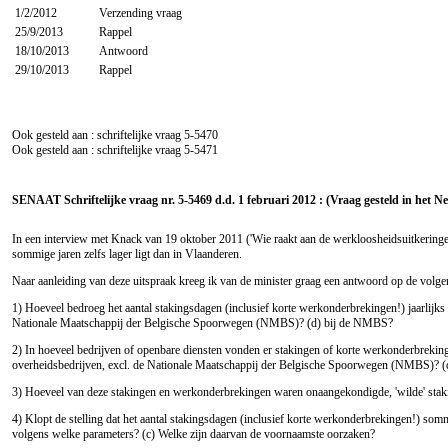
1/2/2012
Verzending vraag
25/9/2013
Rappel
18/10/2013
Antwoord
29/10/2013
Rappel
Ook gesteld aan : schriftelijke vraag
5-5470
Ook gesteld aan : schriftelijke vraag
5-5471
SENAAT Schriftelijke vraag nr. 5-5469 d.d. 1 februari 2012 : (Vraag gesteld in het N
In een interview met Knack van 19 oktober 2011 ('Wie raakt aan de werkloosheidsuitkeringen
sommige jaren zelfs lager ligt dan in Vlaanderen.
Naar aanleiding van deze uitspraak kreeg ik van de minister graag een antwoord op de volge
1) Hoeveel bedroeg het aantal stakingsdagen (inclusief korte werkonderbrekingen!) jaarlijks 
Nationale Maatschappij der Belgische Spoorwegen (NMBS)? (d) bij de NMBS?
2) In hoeveel bedrijven of openbare diensten vonden er stakingen of korte werkonderbrekingen
overheidsbedrijven, excl. de Nationale Maatschappij der Belgische Spoorwegen (NMBS)? 
3) Hoeveel van deze stakingen en werkonderbrekingen waren onaangekondigde, 'wilde' stak
4) Klopt de stelling dat het aantal stakingsdagen (inclusief korte werkonderbrekingen!) som
volgens welke parameters? (c) Welke zijn daarvan de voornaamste oorzaken?