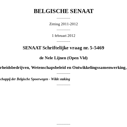
BELGISCHE SENAAT
________
Zitting 2011-2012
________
1 februari 2012
________
SENAAT Schriftelijke vraag nr. 5-5469
de
Nele Lijnen
(Open Vld)
rheidsbedrijven, Wetenschapsbeleid en Ontwikkelingssamenwerking,
________
schappij der Belgische Spoorwegen - Wilde staking
________
________