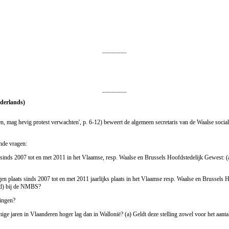
________
________
ederlands)
, mag hevig protest verwachten', p. 6-12) beweert de algemeen secretaris van de Waalse social
nde vragen:
sinds 2007 tot en met 2011 in het Vlaamse, resp. Waalse en Brussels Hoofdstedelijk Gewest: (a) 
 plaats sinds 2007 tot en met 2011 jaarlijks plaats in het Vlaamse resp. Waalse en Brussels Hoo
(d) bij de NMBS?
ingen?
mige jaren in Vlaanderen hoger lag dan in Wallonië? (a) Geldt deze stelling zowel voor het aan