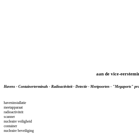
aan de vice-eerstemi
Havens - Containerterminals - Radioactiviteit - Detectie - Meetpoorten - "Megaports" pro
haveninstallatie
meetapparaat
radioactiviteit
scanner
nucleaire veiligheid
container
nucleaire beveiliging