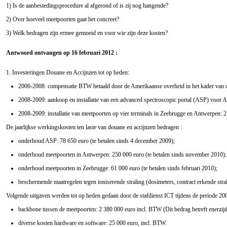
1) Is de aanbestedingsprocedure al afgerond of is zij nog hangende?
2) Over hoeveel meetpoorten gaat het concreet?
3) Welk bedragen zijn ermee gemoeid en voor wie zijn deze kosten?
Antwoord ontvangen op 16 februari 2012 :
1. Investeringen Douane en Accijnzen tot op heden:
2006-2008: compensatie BTW betaald door de Amerikaanse overheid in het kader van de
2008-2009: aankoop en installatie van een advanced spectroscopic portal (ASP) voor 
2008-2009: installatie van meetpoorten op vier terminals in Zeebrugge en Antwerpen: 
De jaarlijkse werkingskosten ten laste van douane en accijnzen bedragen :
onderhoud ASP: 78 650 euro (te betalen sinds 4 december 2009);
onderhoud meetpoorten in Antwerpen: 250 000 euro (te betalen sinds november 2010);
onderhoud meetpoorten in Zeebrugge: 61 000 euro (te betalen sinds februari 2010);
beschermende maatregelen tegen ioniserende straling (dosimeters, contract erkende stra
Volgende uitgaven werden tot op heden gedaan door de stafdienst ICT tijdens de periode 2007
backbone tussen de meetpoorten: 2 380 000 euro incl. BTW (Dit bedrag betreft enerzijds
diverse kosten hardware en software: 25 000 euro, incl. BTW.