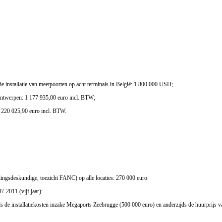
 installatie van meetpoorten op acht terminals in België: 1 800 000 USD;
Antwerpen: 1 177 935,00 euro incl. BTW;
2 220 025,90 euro incl. BTW.
lingsdeskundige, toezicht FANC) op alle locaties: 270 000 euro.
-2011 (vijf jaar):
 de installatiekosten inzake Megaports Zeebrugge (500 000 euro) en anderzijds de huurprijs van