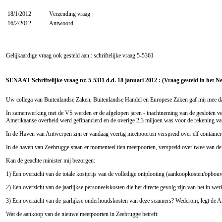
18/1/2012
Verzending vraag
16/2/2012
Antwoord
Gelijkaardige vraag ook gesteld aan : schriftelijke vraag
5-5361
SENAAT Schriftelijke vraag nr. 5-5311 d.d. 18 januari 2012 : (Vraag gesteld in het N
Uw collega van Buitenlandse Zaken, Buitenlandse Handel en Europese Zaken gaf mij mee da
In samenwerking met de VS werden er de afgelopen jaren - inachtneming van de gesloten verdr
Amerikaanse overheid werd gefinancierd en de overige 2,3 miljoen was voor de rekening van 
In de Haven van Antwerpen zijn er vandaag veertig meetpoorten verspreid over elf containerte
In de haven van Zeebrugge staan er momenteel tien meetpoorten, verspreid over twee van de 
Kan de geachte minister mij bezorgen:
1) Een overzicht van de totale kostprijs van de volledige ontplooiing (aankoopkosten/opbouw
2) Een overzicht van de jaarlijkse personeelskosten die het directe gevolg zijn van het in
3) Een overzicht van de jaarlijkse onderhoudskosten van deze scanners? Wederom, legt de Am
Wat de aankoop van de nieuwe meetpoorten in Zeebrugge betreft: