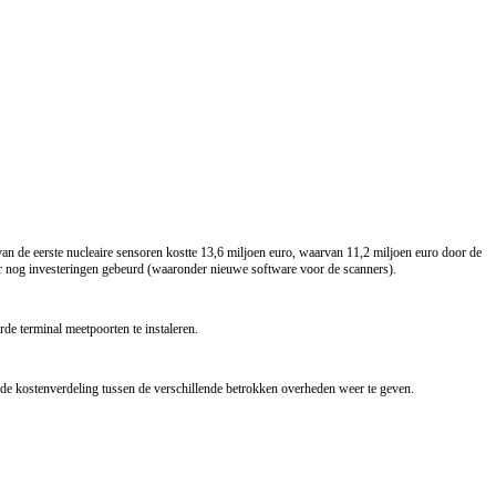
van de eerste nucleaire sensoren kostte 13,6 miljoen euro, waarvan 11,2 miljoen euro door de
ter nog investeringen gebeurd (waaronder nieuwe software voor de scanners).
de terminal meetpoorten te instaleren.
k de kostenverdeling tussen de verschillende betrokken overheden weer te geven.