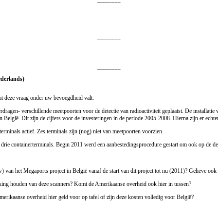
________
________
________
ederlands)
t deze vraag onder uw bevoegdheid valt.
agen- verschillende meetpoorten voor de detectie van radioactiviteit geplaatst. De installatie 
België. Dit zijn de cijfers voor de investeringen in de periode 2005-2008. Hierna zijn er ech
rminals actief. Zes terminals zijn (nog) niet van meetpoorten voorzien.
drie containerterminals. Begin 2011 werd een aanbestedingsprocedure gestart om ook op de der
) van het Megaports project in België vanaf de start van dit project tot nu (2011)? Gelieve oo
 werking houden van deze scanners? Komt de Amerikaanse overheid ook hier in tussen?
erikaanse overheid hier geld voor op tafel of zijn deze kosten volledig voor België?