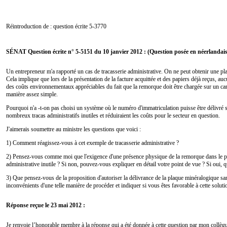
Réintroduction de : question écrite
5-3770
SÉNAT Question écrite n° 5-5151 du 10 janvier 2012 : (Question posée en néerlandais
Un entrepreneur m'a rapporté un cas de tracasserie administrative. On ne peut obtenir une p
Cela implique que lors de la présentation de la facture acquittée et des papiers déjà reçus, 
des coûts environnementaux appréciables du fait que la remorque doit être chargée sur un cam
manière assez simple.
Pourquoi n'a -t-on pas choisi un système où le numéro d'immatriculation puisse être délivré sa
nombreux tracas administratifs inutiles et réduiraient les coûts pour le secteur en question.
J'aimerais soumettre au ministre les questions que voici :
1) Comment réagissez-vous à cet exemple de tracasserie administrative ?
2) Pensez-vous comme moi que l'exigence d'une présence physique de la remorque dans le pays 
administrative inutile ? Si non, pouvez-vous expliquer en détail votre point de vue ? Si oui, q
3) Que pensez-vous de la proposition d'autoriser la délivrance de la plaque minéralogique san
inconvénients d'une telle manière de procéder et indiquer si vous êtes favorable à cette soluti
Réponse reçue le 23 mai 2012 :
Je renvoie l’honorable membre à la réponse qui a été donnée à cette question par mon collègue