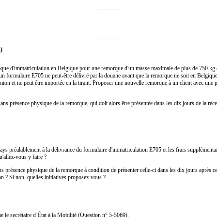
________
________
)
laque d'immatriculation en Belgique pour une remorque d'un masse maximale de plus de 750 kg qu
aucun formulaire E705 ne peut-être délivré par la douane avant que la remorque ne soit en Belgiqu
ion et ne peut être importée en la tirant. Proposer une nouvelle remorque à un client avec une p
ns présence physique de la remorque, qui doit alors être présentée dans les dix jours de la réce
préalablement à la délivrance du formulaire d'immatriculation E705 et les frais supplémentaires
u'allez-vous y faire ?
s présence physique de la remorque à condition de présenter celle-ci dans les dix jours après ce
on ? Si non, quelles initiatives proposez-vous ?
 le secrétaire d’État à la Mobilité (Question n° 5-5069).