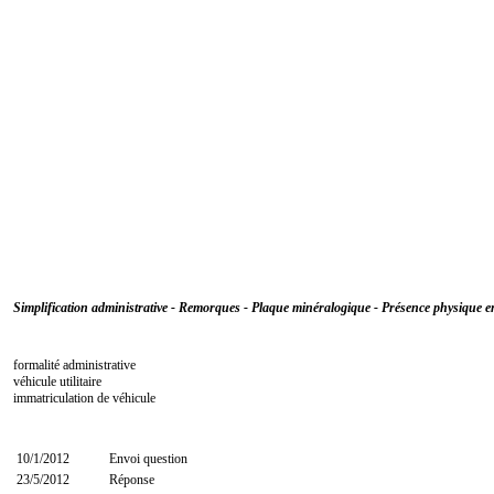
Simplification administrative - Remorques - Plaque minéralogique - Présence physique 
formalité administrative
véhicule utilitaire
immatriculation de véhicule
10/1/2012
Envoi question
23/5/2012
Réponse