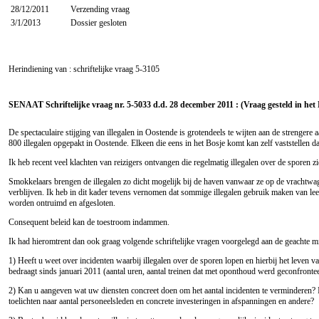
28/12/2011
Verzending vraag
3/1/2013
Dossier gesloten
Herindiening van : schriftelijke vraag
5-3105
SENAAT Schriftelijke vraag nr. 5-5033 d.d. 28 december 2011 : (Vraag gesteld in het
De spectaculaire stijging van illegalen in Oostende is grotendeels te wijten aan de streng
800 illegalen opgepakt in Oostende. Elkeen die eens in het Bosje komt kan zelf vaststellen da
Ik heb recent veel klachten van reizigers ontvangen die regelmatig illegalen over de sporen 
Smokkelaars brengen de illegalen zo dicht mogelijk bij de haven vanwaar ze op de vrachtwag
verblijven. Ik heb in dit kader tevens vernomen dat sommige illegalen gebruik maken van 
worden ontruimd en afgesloten.
Consequent beleid kan de toestroom indammen.
Ik had hieromtrent dan ook graag volgende schriftelijke vragen voorgelegd aan de geachte min
1) Heeft u weet over incidenten waarbij illegalen over de sporen lopen en hierbij het leven v
bedraagt sinds januari 2011 (aantal uren, aantal treinen dat met oponthoud werd geconfronte
2) Kan u aangeven wat uw diensten concreet doen om het aantal incidenten te verminderen? Ik
toelichten naar aantal personeelsleden en concrete investeringen in afspanningen en andere?