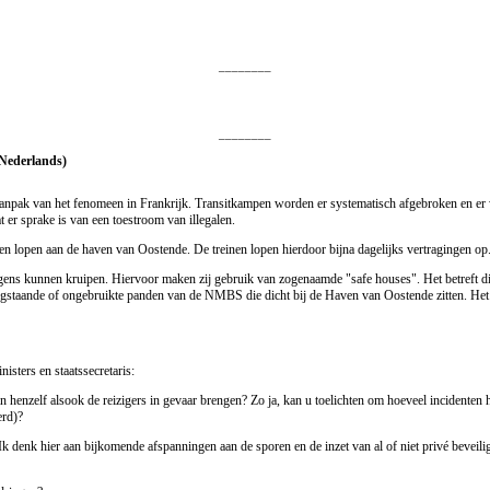
________
________
 Nederlands)
ere aanpak van het fenomeen in Frankrijk. Transitkampen worden er systematisch afgebroken en e
t er sprake is van een toestroom van illegalen.
zien lopen aan de haven van Oostende. De treinen lopen hierdoor bijna dagelijks vertragingen op.
ens kunnen kruipen. Hiervoor maken zij gebruik van zogenaamde "safe houses". Het betreft dikw
leegstaande of ongebruikte panden van de NMBS die dicht bij de Haven van Oostende zitten. He
isters en staatssecretaris:
an henzelf alsook de reizigers in gevaar brengen? Zo ja, kan u toelichten om hoeveel incidenten h
erd)?
 denk hier aan bijkomende afspanningen aan de sporen en de inzet van al of niet privé beveilig