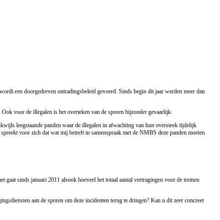
r wordt een doorgedreven ontradingsbeleid gevoerd. Sinds begin dit jaar werden meer dan
 Ook voor de illegalen is het overteken van de sporen bijzonder gevaarlijk.
ijls leegstaande panden waar de illegalen in afwachting van hun oversteek tijdelijk
t spreekt voor zich dat wat mij betreft in samenspraak met de NMBS deze panden moeten
et gaat sinds januari 2011 alsook hoeveel het totaal aantal vertragingen voor de treinen
ingsdiensten aan de sporen om deze incidenten terug te dringen? Kan u dit zeer concreet