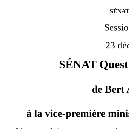
SÉNAT
Sessi
23 dé
SÉNAT Questio
de
Bert
à la vice-première minis