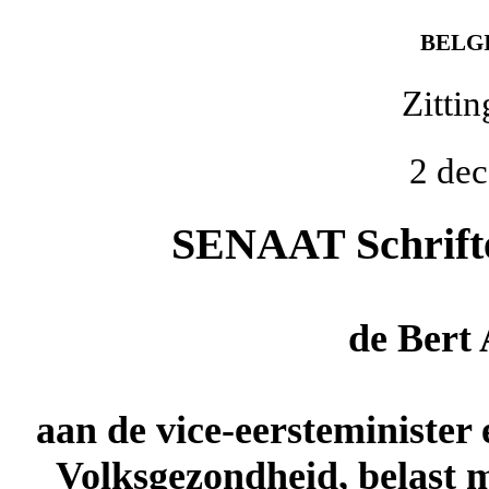
BELG
Zitti
2 de
SENAAT Schriftel
de
Bert
aan de vice-eersteminister
Volksgezondheid, belast 