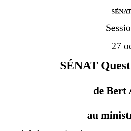
SÉNAT
Sessi
27 o
SÉNAT Questio
de
Bert
au minist