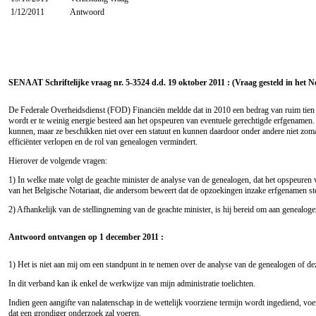
1/12/2011
Antwoord
SENAAT Schriftelijke vraag nr. 5-3524 d.d. 19 oktober 2011 : (Vraag gesteld in het 
De Federale Overheidsdienst (FOD) Financiën meldde dat in 2010 een bedrag van ruim tien mil
wordt er te weinig energie besteed aan het opspeuren van eventuele gerechtigde erfgenamen.
kunnen, maar ze beschikken niet over een statuut en kunnen daardoor onder andere niet zomaa
efficiënter verlopen en de rol van genealogen vermindert.
Hierover de volgende vragen:
1) In welke mate volgt de geachte minister de analyse van de genealogen, dat het opspeuren
van het Belgische Notariaat, die andersom beweert dat de opzoekingen inzake erfgenamen ste
2) Afhankelijk van de stellingneming van de geachte minister, is hij bereid om aan genealog
Antwoord ontvangen op 1 december 2011 :
1) Het is niet aan mij om een standpunt in te nemen over de analyse van de genealogen of de
In dit verband kan ik enkel de werkwijze van mijn administratie toelichten.
Indien geen aangifte van nalatenschap in de wettelijk voorziene termijn wordt ingediend, voe
dat een grondiger onderzoek zal voeren.