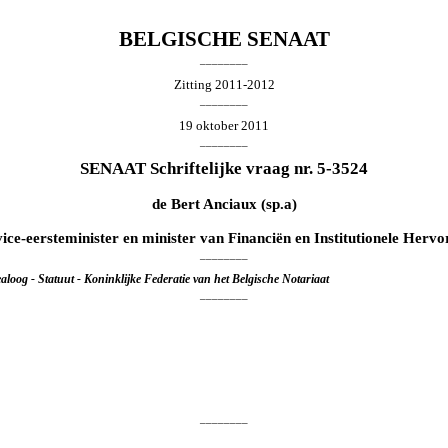
BELGISCHE SENAAT
________
Zitting 2011-2012
________
19 oktober 2011
________
SENAAT Schriftelijke vraag nr. 5-3524
de
Bert Anciaux
(sp.a)
vice-eersteminister en minister van Financiën en Institutionele Herv
________
loog - Statuut - Koninklijke Federatie van het Belgische Notariaat
________
________