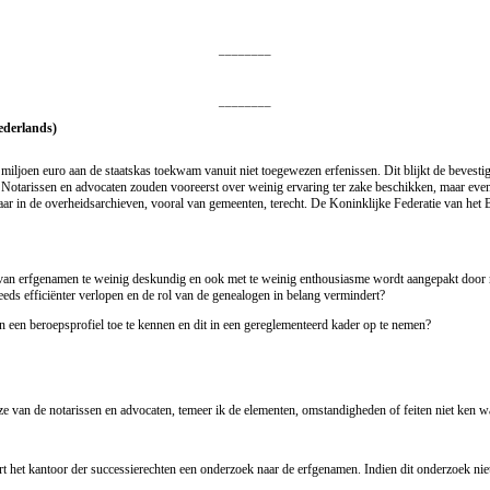
________
________
Nederlands)
joen euro aan de staatskas toekwam vanuit niet toegewezen erfenissen. Dit blijkt de bevestigin
 Notarissen en advocaten zouden vooreerst over weinig ervaring ter zake beschikken, maar eve
r in de overheidsarchieven, vooral van gemeenten, terecht. De Koninklijke Federatie van het Be
 van erfgenamen te weinig deskundig en ook met te weinig enthousiasme wordt aangepakt door not
eds efficiënter verlopen en de rol van de genealogen in belang vermindert?
en een beroepsprofiel toe te kennen en dit in een gereglementeerd kader op te nemen?
ze van de notarissen en advocaten, temeer ik de elementen, omstandigheden of feiten niet ken w
rt het kantoor der successierechten een onderzoek naar de erfgenamen. Indien dit onderzoek niet