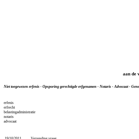
aan de 
Niet toegewezen erfenis - Opsporing gerechtigde erfgenamen - Notaris - Advocaat - Genea
erfenis
erfrecht
belastingadministratie
notaris
advocaat
19/10/2011
Verzending vraag