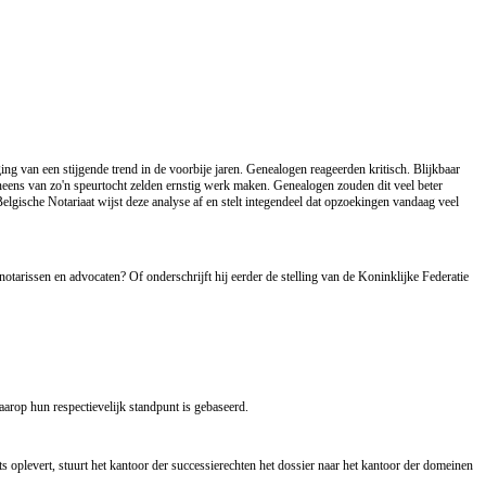
g van een stijgende trend in de voorbije jaren. Genealogen reageerden kritisch. Blijkbaar
neens van zo'n speurtocht zelden ernstig werk maken. Genealogen zouden dit veel beter
lgische Notariaat wijst deze analyse af en stelt integendeel dat opzoekingen vandaag veel
arissen en advocaten? Of onderschrijft hij eerder de stelling van de Koninklijke Federatie
aarop hun respectievelijk standpunt is gebaseerd.
s oplevert, stuurt het kantoor der successierechten het dossier naar het kantoor der domeinen