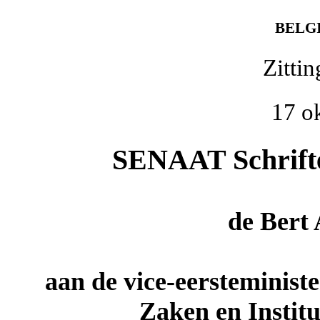
BELG
Zitti
17 o
SENAAT Schriftel
de
Bert
aan de vice-eersteminist
Zaken en Instit