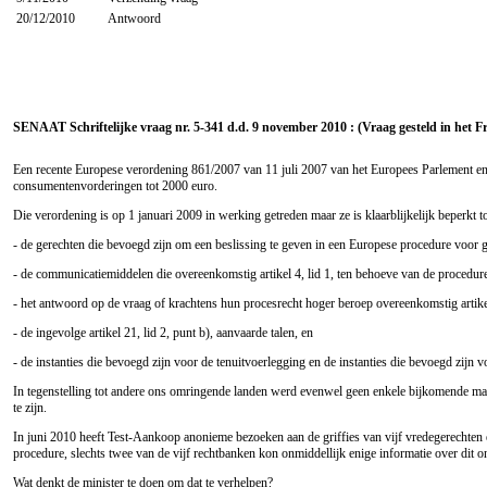
20/12/2010
Antwoord
SENAAT Schriftelijke vraag nr. 5-341 d.d. 9 november 2010 : (Vraag gesteld in het F
Een recente Europese verordening 861/2007 van 11 juli 2007 van het Europees Parlement en 
consumentenvorderingen tot 2000 euro.
Die verordening is op 1 januari 2009 in werking getreden maar ze is klaarblijkelijk beperkt t
- de gerechten die bevoegd zijn om een beslissing te geven in een Europese procedure voor 
- de communicatiemiddelen die overeenkomstig artikel 4, lid 1, ten behoeve van de procedur
- het antwoord op de vraag of krachtens hun procesrecht hoger beroep overeenkomstig artikel
- de ingevolge artikel 21, lid 2, punt b), aanvaarde talen, en
- de instanties die bevoegd zijn voor de tenuitvoerlegging en de instanties die bevoegd zijn v
In tegenstelling tot andere ons omringende landen werd evenwel geen enkele bijkomende maa
te zijn.
In juni 2010 heeft Test-Aankoop anonieme bezoeken aan de griffies van vijf vredegerechten e
procedure, slechts twee van de vijf rechtbanken kon onmiddellijk enige informatie over dit
Wat denkt de minister te doen om dat te verhelpen?