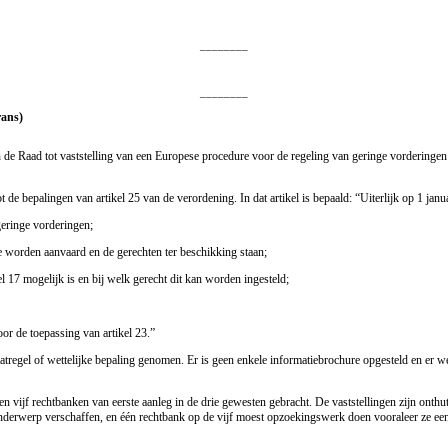
________
________
rans)
de Raad tot vaststelling van een Europese procedure voor de regeling van geringe vorderingen
ot de bepalingen van artikel 25 van de verordening. In dat artikel is bepaald: “Uiterlijk op 1 j
geringe vorderingen;
e worden aanvaard en de gerechten ter beschikking staan;
 17 mogelijk is en bij welk gerecht dit kan worden ingesteld;
oor de toepassing van artikel 23.”
tregel of wettelijke bepaling genomen. Er is geen enkele informatiebrochure opgesteld en er w
n vijf rechtbanken van eerste aanleg in de drie gewesten gebracht. De vaststellingen zijn onth
 onderwerp verschaffen, en één rechtbank op de vijf moest opzoekingswerk doen vooraleer ze een