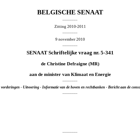
BELGISCHE SENAAT
________
Zitting 2010-2011
________
9 november 2010
________
SENAAT Schriftelijke vraag nr. 5-341
de
Christine Defraigne
(MR)
aan de minister van Klimaat en Energie
________
e vorderingen - Uitvoering - Informatie van de hoven en rechtbanken - Bericht aan de con
________
________