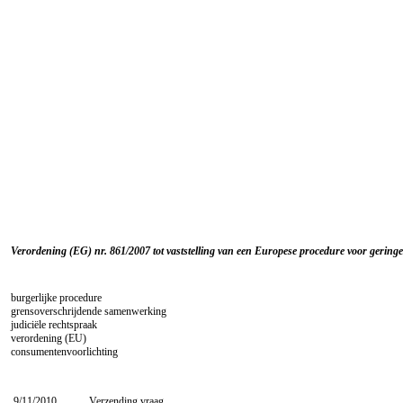
Verordening (EG) nr. 861/2007 tot vaststelling van een Europese procedure voor gering
burgerlijke procedure
grensoverschrijdende samenwerking
judiciële rechtspraak
verordening (EU)
consumentenvoorlichting
9/11/2010
Verzending vraag