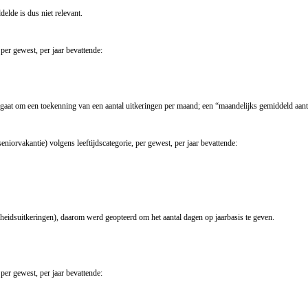
elde is dus niet relevant.
 per gewest, per jaar bevattende:
 gaat om een toekenning van een aantal uitkeringen per maand; een “maandelijks gemiddeld aanta
eniorvakantie) volgens leeftijdscategorie, per gewest, per jaar bevattende:
heidsuitkeringen), daarom werd geopteerd om het aantal dagen op jaarbasis te geven.
 per gewest, per jaar bevattende: