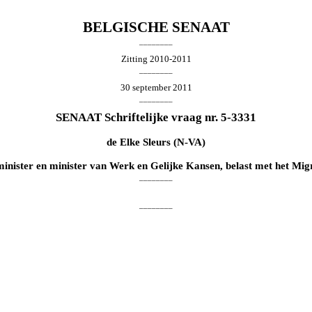
BELGISCHE SENAAT
________
Zitting 2010-2011
________
30 september 2011
________
SENAAT Schriftelijke vraag nr. 5-3331
de
Elke Sleurs
(N-VA)
minister en minister van Werk en Gelijke Kansen, belast met het Migra
________
________