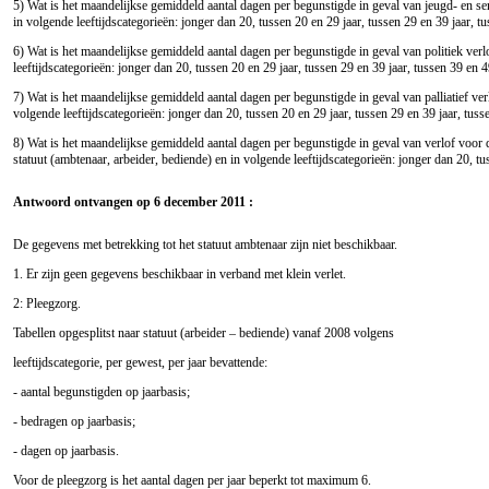
5) Wat is het maandelijkse gemiddeld aantal dagen per begunstigde in geval van jeugd- en seni
in volgende leeftijdscategorieën: jonger dan 20, tussen 20 en 29 jaar, tussen 29 en 39 jaar, tu
6) Wat is het maandelijkse gemiddeld aantal dagen per begunstigde in geval van politiek verlof
leeftijdscategorieën: jonger dan 20, tussen 20 en 29 jaar, tussen 29 en 39 jaar, tussen 39 en 4
7) Wat is het maandelijkse gemiddeld aantal dagen per begunstigde in geval van palliatief verl
volgende leeftijdscategorieën: jonger dan 20, tussen 20 en 29 jaar, tussen 29 en 39 jaar, tusse
8) Wat is het maandelijkse gemiddeld aantal dagen per begunstigde in geval van verlof voor de
statuut (ambtenaar, arbeider, bediende) en in volgende leeftijdscategorieën: jonger dan 20, tus
Antwoord ontvangen op 6 december 2011 :
De gegevens met betrekking tot het statuut ambtenaar zijn niet beschikbaar.
1. Er zijn geen gegevens beschikbaar in verband met klein verlet.
2: Pleegzorg.
Tabellen opgesplitst naar statuut (arbeider – bediende) vanaf 2008 volgens
leeftijdscategorie, per gewest, per jaar bevattende:
- aantal begunstigden op jaarbasis;
- bedragen op jaarbasis;
- dagen op jaarbasis.
Voor de pleegzorg is het aantal dagen per jaar beperkt tot maximum 6.