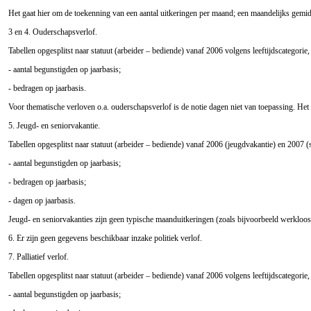
Het gaat hier om de toekenning van een aantal uitkeringen per maand; een maandelijks gemidd
3 en 4. Ouderschapsverlof.
Tabellen opgesplitst naar statuut (arbeider – bediende) vanaf 2006 volgens leeftijdscategorie,
- aantal begunstigden op jaarbasis;
- bedragen op jaarbasis.
Voor thematische verloven o.a. ouderschapsverlof is de notie dagen niet van toepassing. Het
5. Jeugd- en seniorvakantie.
Tabellen opgesplitst naar statuut (arbeider – bediende) vanaf 2006 (jeugdvakantie) en 2007 (s
- aantal begunstigden op jaarbasis;
- bedragen op jaarbasis;
- dagen op jaarbasis.
Jeugd- en seniorvakanties zijn geen typische maanduitkeringen (zoals bijvoorbeeld werkloos
6. Er zijn geen gegevens beschikbaar inzake politiek verlof.
7. Palliatief verlof.
Tabellen opgesplitst naar statuut (arbeider – bediende) vanaf 2006 volgens leeftijdscategorie,
- aantal begunstigden op jaarbasis;