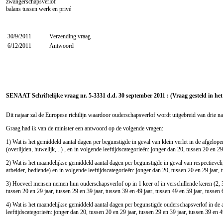
zwangerschapsverlof
balans tussen werk en privé
30/9/2011
Verzending vraag
6/12/2011
Antwoord
SENAAT Schriftelijke vraag nr. 5-3331 d.d. 30 september 2011 : (Vraag gesteld in he
Dit najaar zal de Europese richtlijn waardoor ouderschapsverlof wordt uitgebreid van drie na
Graag had ik van de minister een antwoord op de volgende vragen:
1) Wat is het gemiddeld aantal dagen per begunstigde in geval van klein verlet in de afgelopen 
(overlijden, huwelijk, ..) , en in volgende leeftijdscategorieën: jonger dan 20, tussen 20 en 29
2) Wat is het maandelijkse gemiddeld aantal dagen per begunstigde in geval van respectievelijk
arbeider, bediende) en in volgende leeftijdscategorieën: jonger dan 20, tussen 20 en 29 jaar, t
3) Hoeveel mensen nemen hun ouderschapsverlof op in 1 keer of in verschillende keren (2, 3 o
tussen 20 en 29 jaar, tussen 29 en 39 jaar, tussen 39 en 49 jaar, tussen 49 en 59 jaar, tussen 
4) Wat is het maandelijkse gemiddeld aantal dagen per begunstigde ouderschapsverlof in de afg
leeftijdscategorieën: jonger dan 20, tussen 20 en 29 jaar, tussen 29 en 39 jaar, tussen 39 en 4