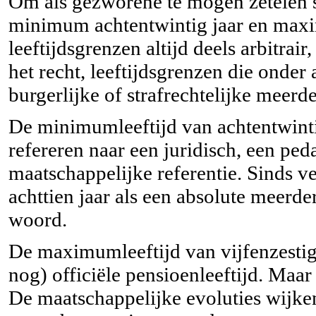
Om als gezworene te mogen zetelen st
minimum achtentwintig jaar en maxim
leeftijdsgrenzen altijd deels arbitra
het recht, leeftijdsgrenzen die ond
burgerlijke of strafrechtelijke meerd
De minimumleeftijd van achtentwintig
refereren naar een juridisch, een pe
maatschappelijke referentie. Sinds vel
achttien jaar als een absolute meerde
woord.
De maximumleeftijd van vijfenzestig 
nog) officiële pensioenleeftijd. Maar
De maatschappelijke evoluties wijken 