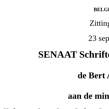
BELG
Zitti
23 se
SENAAT Schriftel
de
Bert
aan de mini