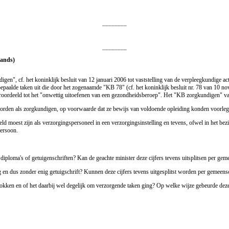
________
________
lands)
gen", cf. het koninklijk besluit van 12 januari 2006 tot vaststelling van de verpleegkundige 
aalde taken uit die door het zogenaamde "KB 78" (cf. het koninklijk besluit nr. 78 van 10 n
eroordeeld tot het "onwettig uitoefenen van een gezondheidsberoep". Het "KB zorgkundigen" va
rden als zorgkundigen, op voorwaarde dat ze bewijs van voldoende opleiding konden voorleggen
ld moest zijn als verzorgingspersoneel in een verzorgingsinstelling en tevens, ofwel in het bezi
persoon.
e diploma's of getuigenschriften? Kan de geachte minister deze cijfers tevens uitsplitsen per ge
ng en dus zonder enig getuigschrift? Kunnen deze cijfers tevens uitgesplitst worden per gemeen
ltrokken en of het daarbij wel degelijk om verzorgende taken ging? Op welke wijze gebeurde dez