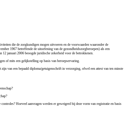
activiteiten die de zorgkundigen mogen uitvoeren en de voorwaarden waaronder de
ovember 1967 betreffende de uitoefening van de gezondheidszorgberoepen) als een
n 12 januari 2006 beoogde juridische zekerheid voor de betrokkenen.
 of mits een gelijkstelling op basis van beroepservaring.
t zijn van een bepaald diploma/getuigenschrift in verzorging, ofwel een attest van ten minste
meenschap?
schap?
e controles? Hoeveel aanvragen werden er geweigerd bij deze vorm van registratie en basis