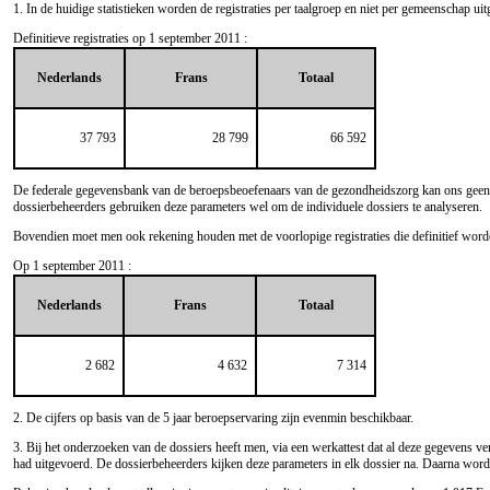
1. In de huidige statistieken worden de registraties per taalgroep en niet per gemeenschap uitg
Definitieve registraties op 1 september 2011 :
Nederlands
Frans
Totaal
37 793
28 799
66 592
De federale gegevensbank van de beroepsbeoefenaars van de gezondheidszorg kan ons geen b
dossierbeheerders gebruiken deze parameters wel om de individuele dossiers te analyseren.
Bovendien moet men ook rekening houden met de voorlopige registraties die definitief word
Op 1 september 2011 :
Nederlands
Frans
Totaal
2 682
4 632
7 314
2. De cijfers op basis van de 5 jaar beroepservaring zijn evenmin beschikbaar.
3. Bij het onderzoeken van de dossiers heeft men, via een werkattest dat al deze gegevens ve
had uitgevoerd. De dossierbeheerders kijken deze parameters in elk dossier na. Daarna wo