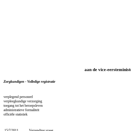
aan de vice-eersteminis
Zorgkundigen - Volledige registratie
verplegend personeel
verpleegkundige verzorging
toegang tot het beroepsleven
administratieve formaliteit
officiële statistiek
15/7/2011
Verzending vraag