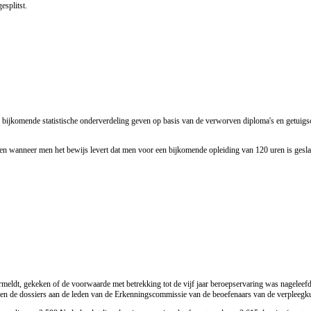
esplitst.
ijkomende statistische onderverdeling geven op basis van de verworven diploma's en getuigsc
en wanneer men het bewijs levert dat men voor een bijkomende opleiding van 120 uren is gesl
rmeldt, gekeken of de voorwaarde met betrekking tot de vijf jaar beroepservaring was nageleefd
rden de dossiers aan de leden van de Erkenningscommissie van de beoefenaars van de verpleegk