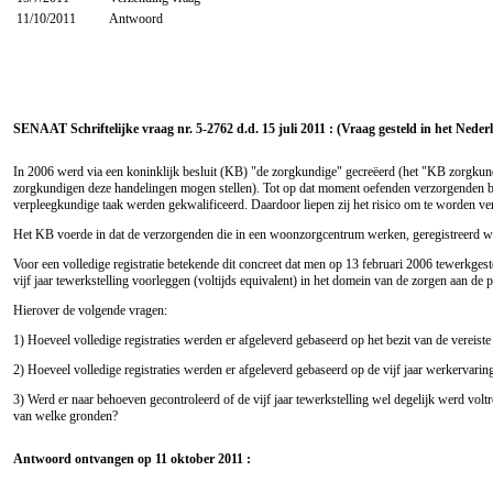
11/10/2011
Antwoord
SENAAT Schriftelijke vraag nr. 5-2762 d.d. 15 juli 2011 : (Vraag gesteld in het Neder
In 2006 werd via een koninklijk besluit (KB) "de zorgkundige" gecreëerd (het "KB zorgkundi
zorgkundigen deze handelingen mogen stellen). Tot op dat moment oefenden verzorgenden bep
verpleegkundige taak werden gekwalificeerd. Daardoor liepen zij het risico om te worden v
Het KB voerde in dat de verzorgenden die in een woonzorgcentrum werken, geregistreerd wo
Voor een volledige registratie betekende dit concreet dat men op 13 februari 2006 tewerkgeste
vijf jaar tewerkstelling voorleggen (voltijds equivalent) in het domein van de zorgen aan de 
Hierover de volgende vragen:
1) Hoeveel volledige registraties werden er afgeleverd gebaseerd op het bezit van de vereist
2) Hoeveel volledige registraties werden er afgeleverd gebaseerd op de vijf jaar werkervari
3) Werd er naar behoeven gecontroleerd of de vijf jaar tewerkstelling wel degelijk werd vo
van welke gronden?
Antwoord ontvangen op 11 oktober 2011 :