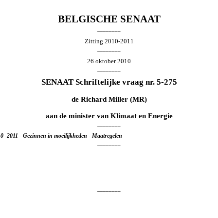
BELGISCHE SENAAT
________
Zitting 2010-2011
________
26 oktober 2010
________
SENAAT Schriftelijke vraag nr. 5-275
de
Richard Miller
(MR)
aan de minister van Klimaat en Energie
________
010 -2011 - Gezinnen in moeilijkheden - Maatregelen
________
________