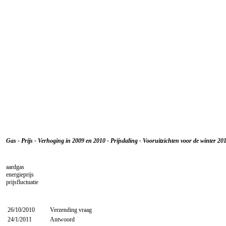
Gas - Prijs - Verhoging in 2009 en 2010 - Prijsdaling - Vooruitzichten voor de winter 2
aardgas
energieprijs
prijsfluctuatie
26/10/2010
Verzending vraag
24/1/2011
Antwoord