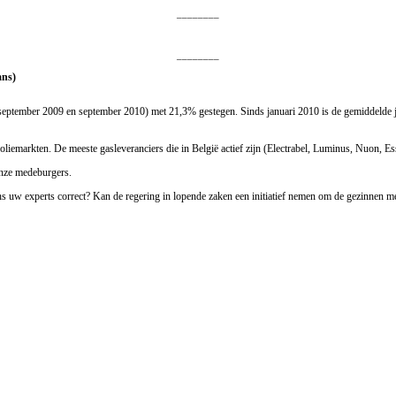
________
________
ans)
n september 2009 en september 2010) met 21,3% gestegen. Sinds januari 2010 is de gemiddelde j
oliemarkten. De meeste gasleveranciers die in België actief zijn (Electrabel, Luminus, Nuon, E
 onze medeburgers.
s uw experts correct? Kan de regering in lopende zaken een initiatief nemen om de gezinnen m